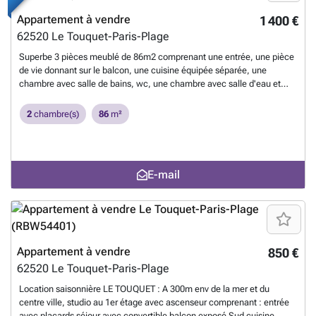
Appartement à vendre
1 400 €
62520
Le Touquet-Paris-Plage
Superbe 3 pièces meublé de 86m2 comprenant une entrée, une pièce
de vie donnant sur le balcon, une cuisine équipée séparée, une
chambre avec salle de bains, wc, une chambre avec salle d'eau et
wc. Pour les baux non soumis à la loi du 6 juillet 1989 les honoraires
sont d'un mois de loyer Les informations sur les risques auxquels ce
2
chambre(s)
86
m²
bien est exposé sont disponibles sur le site Géorisques : ### 1
En
savoir plus ?
E-mail
Appartement à vendre
850 €
62520
Le Touquet-Paris-Plage
Location saisonnière LE TOUQUET : A 300m env de la mer et du
centre ville, studio au 1er étage avec ascenseur comprenant : entrée
avec placards séjour avec convertible balcon exposé Sud cuisine