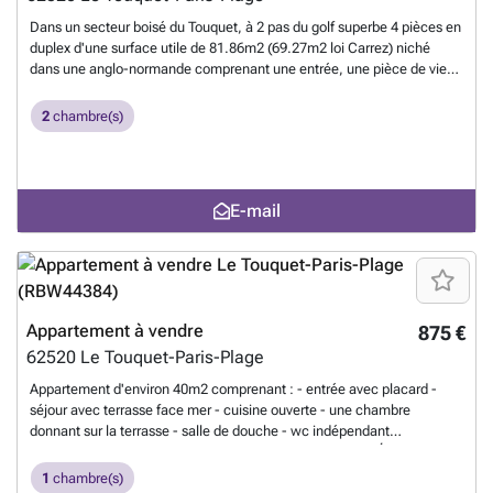
Dans un secteur boisé du Touquet, à 2 pas du golf superbe 4 pièces en
duplex d'une surface utile de 81.86m2 (69.27m2 loi Carrez) niché
dans une anglo-normande comprenant une entrée, une pièce de vie
chaleureuse et lumineuse grâce à son bow-window et sa cheminée
feu de bois, une cuisine équipée séparée. A l'étage : un pallier
2
chambre(s)
desservant trois chambres, une salle d'eau, un wc et un grenier. Les +
de cet appartement : entièrement rénové, deux places de parking,
idéal pour recevoir amis et familles grâce à son charme, résidence
secondaire, idéal pour les golfeurs, situé dans un très beau secteur
E-mail
boisé du Touquet...... 1
En savoir plus ?
Appartement à vendre
875 €
62520
Le Touquet-Paris-Plage
Appartement d'environ 40m2 comprenant : - entrée avec placard -
séjour avec terrasse face mer - cuisine ouverte - une chambre
donnant sur la terrasse - salle de douche - wc indépendant
Couchages : 1 lit double, 1 convertible soit 4 couchages Équipements
: réfrigérateur, congélateur, four, micro-onde, lave vaisselle, lave linge,
1
chambre(s)