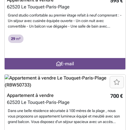
595 €
62520
Le Touquet-Paris-Plage
Grand studio confortable au premier étage refait à neuf comprenant : -
Un séjour avec cusinée équipée ouverte - Un coin nuit avec
convertible - Un balcon vue dégagée - Une salle de bain avec
rangements, machine à laver et wc Les informations sur les risques
auxquels ce bien est exposé sont disponibles sur le site Géorisques :
29
m²
### 1
En savoir plus ?
E-mail
Appartement à vendre
700 €
62520
Le Touquet-Paris-Plage
Dans une belle résidence sécurisée à 100 mères de la plage , nous
vous proposons un appartement lumineux équipé et meublé avec son
grand balcon. Vous disposez d'un séjour spacieux avec un accès
direct à l'extérieur. Une belle chambre avec un placard intégré. De