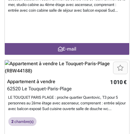
mer, studio cabine au 4ème étage avec ascenseur, comprenant :
entrée avec coin cabine salle de séjour avec balcon exposé Sud
cuisine équipée ouverte salle de bains wc séparé Chauffage
électrique individuel Equipements: TV, lave-vaisselle, four, micro-
ondes, WIFI Couchages : 1 convertible 2 personnes, 2 lits de 1
personne superposés No d'immatriculation 6282600047252 Les
informations sur les risques auxquels ce bien est exposé sont
disponibles sur le site Géorisques : ### 1
En savoir plus ?
E-mail
Appartement à vendre
1 010 €
62520
Le Touquet-Paris-Plage
LE TOUQUET PARIS PLAGE : proche quartier Quentovic, T3 pour 5
personnes au 2ème étage avec ascenseur, comprenant : entrée séjour
avec balcon exposé Sud cuisine ouverte salle de douche wc
indépendant deux chambres dégagement avec placard/penderie Lien
vers la vidéo Instagram : ### Couchages : 1 lit 2 personnes (160), 2
2
chambre(s)
lits superposés (140 et 90) soit 5 couchages Équipements : TV,
réfrigérateur, micro-ondes, plaques de cuisson, four, lave vaisselle,