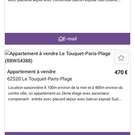
ouverte coin cabine avec convertible salle de bains avec wc
Couchages : 2 convertibles 2 personnes soit 4 couchages Haute
Saison (juillet/août): 850EUR la semaine, Tarifs dégréssifs à partir de 2
semaines de location - nous consulter Ménage de sortie inclus Taxe
de séjour et consommations Electricité/Eau/Gaz en sus (linge de lit et
linge de toilette non fournis) ANIMAUX NON AUTORISES No
E-mail
d'immatriculation : 6282600264009 1
En savoir plus ?
Appartement à vendre
470 €
62520
Le Touquet-Paris-Plage
Location saisonnière A 100m environ de la mer et à 400m environ du
centre ville, un appartement au 2ème étage avec ascenseur
comprenant : entrée avec placard séjour avec balcon exposé Sud
cabine cuisine équipée salle de douche avec WC Chauffage
électrique Couchages : 1 convertible 2 personnes, 2 lits 1 personne
superposés Equipements : télévision, lave-vaisselle, micro-onde, WIFI
Haute saison (juillet/août) : 650EUR la semaine, Moyenne saison
(mai/juin/septembre et vacances scolaires) : 565EUR la semaine,
Basse saison : 470EUR la semaine, Tarifs dégréssifs à partir de 2