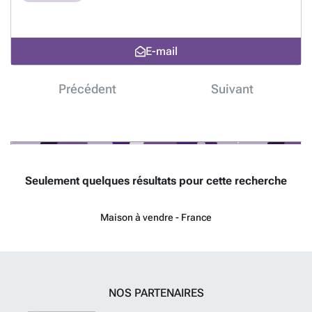
l'autre. Contactez l'agence SOULET IMMOBILIER EXPERTIMO de
Bedoin au ### rcs avignon 482182904, honoraires charge vendeur. 1
- Annonce rédigée et publiée par un Agent Mandataire -
En savoir
plus ?
E-mail
Précédent
Suivant
Seulement quelques résultats pour cette recherche
Maison à vendre - France
NOS PARTENAIRES