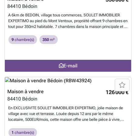
publiée par un Agent Mandataire -
En savoir plus ?
84410
Bédoin
A 6km de BEDOIN, village tous commerces, SOULET IMMOBILIER
EXPERTIMO au pied du Mont Ventoux, propriété offrant 9 chambres en
tout pour 350m2 habitable. 7 chambres dans la maison principale et 2
chambres dans l'appartement attenant. Un permis de construire
permet également de bâtir une villa de 54m2 sur le terrain, vous
9
chambre(s)
350
m²
offrant encore un potentiel locatif supplémentaire. Le parc de 1800
m2 est clos et arboré et pourvu d'une piscine chauffée de 8x4m
carrelée avec vue sur les collines. Exposée sud, la demeure offre un
superbe séjour avec cheminée permettant d'accueillir aisément 15 à
E-mail
20 personnes. Avec une rentabilité autour de 12% net, tout frais
déduits, vous ne trouverez pas cette occasion très souvent. Grande
maison de famille ou investissement en gîte. Contactez l'agence
SOULET IMMOBILIER-EXPERTIMO au ### rcs avignon 482182904,
honoraires charge vendeur. 1 - Annonce rédigée et publiée par un
Maison à vendre
126 000 €
Agent Mandataire -
En savoir plus ?
84410
Bédoin
En EXCLUSIVITE SOULET IMMOBILIER EXPERTIMO, jolie maison de
village avec vue et terrasse. Louée depuis 12 ans par le même
locataire, 500EUR/mois, cette maison offre une belle pièce à vivre,
grande chambre et une cave. Une opportunité pour s'offrir un pied à
terre au pied du Mont Ventoux et récupérer la maison un jour ou
1
chambre(s)