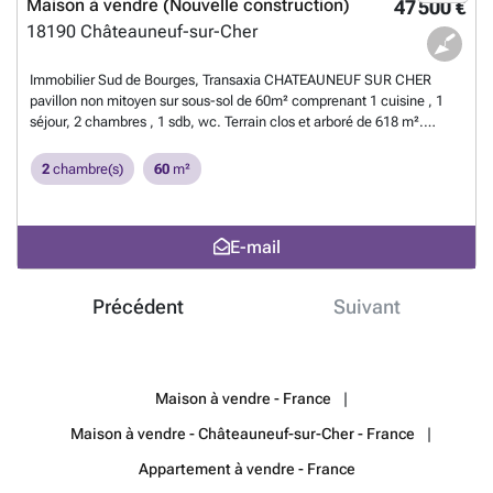
Maison à vendre (Nouvelle construction)
47 500 €
18190
Châteauneuf-sur-Cher
Immobilier Sud de Bourges, Transaxia CHATEAUNEUF SUR CHER
pavillon non mitoyen sur sous-sol de 60m² comprenant 1 cuisine , 1
séjour, 2 chambres , 1 sdb, wc. Terrain clos et arboré de 618 m².
Travaux à prévoir. agence de Châteauneuf sur Cher ### ou Mme
SOUFFRIN ### Mme ESTIVALET ###
En savoir plus ?
2
chambre(s)
60
m²
E-mail
Précédent
Suivant
Maison à vendre - France
Maison à vendre - Châteauneuf-sur-Cher - France
Appartement à vendre - France