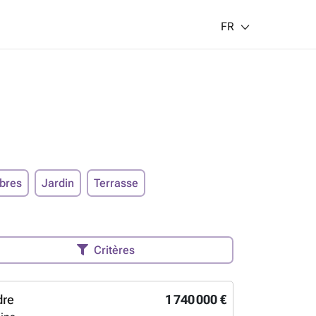
FR
bres
Jardin
Terrasse
Critères
dre
1 740 000 €