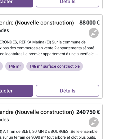
tacter
Détails
endre (Nouvelle construction)
88 000 €
ndes
RONDES, REPKA Marina (EI) Sur la commune de
x pas des commerces en vente 2 appartements séparé
ec locataires Le premier appartement à une superficie de
qui ce décompose d'une grande pièce à vivre de 27.60
 ouverte , un bureau de 3.70m² une chambre de 20.30m²
146
m²
146 m²
surface constructible
 de 3.30m² à cela s'ajoute un dégagement, un local
ocal chaufferie et une cave.le deuxième appartement à
1 m² loi carrez avec un entrée par la pièce à vivre de
sine fermée, de 9m² deux chambres de 15/11m², une wc
tacter
Détails
alle d'eau un grand dégagement de 16m² ,un un grenier
 un garage complet ce deuxième appartement - Agence
###
En savoir plus ?
endre (Nouvelle construction)
240 750 €
ndes
8) A 1 mn de BLET, 30 MN DE BOURGES .Belle ensemble
sur un terrain de 9090 m² tout arboré et clôt plus puits.