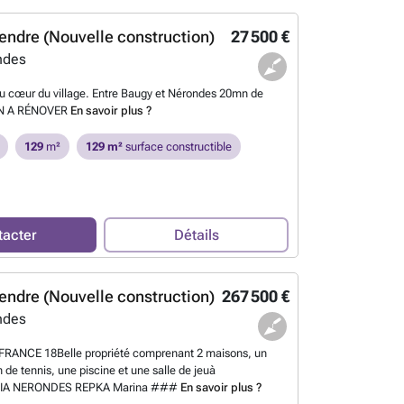
endre (Nouvelle construction)
27 500 €
ndes
u cœur du village. Entre Baugy et Nérondes 20mn de
N A RÉNOVER
En savoir plus ?
129
m²
129 m²
surface constructible
tacter
Détails
endre (Nouvelle construction)
267 500 €
ndes
ANCE 18Belle propriété comprenant 2 maisons, un
n de tennis, une piscine et une salle de jeuà
AXIA NERONDES REPKA Marina ###
En savoir plus ?