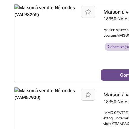
Maison à v
18350
Néro
Maison située a
BourgesMAISO
2
chambre(s)
Con
Maison à v
18350
Néro
IMMO CENTRE FR
étang, un terrai
visiterTRANS