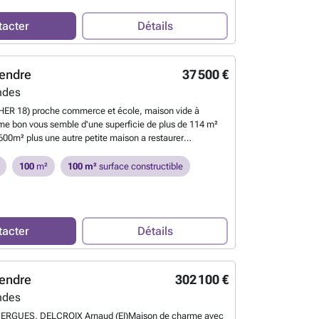
and débarras non isolé qui peut faire salle de jeu .la toiture
at et mérite un démoussage. l'assainissement est non
tacter
Détails
nction très bien. A remettre au gout du jours Pour visiter
 savoir plus ?
endre
37 500 €
ndes
R 18) proche commerce et école, maison vide à
 bon vous semble d'une superficie de plus de 114 m²
 600m² plus une autre petite maison a restaurer
double vitrage et gaines éclectique déjà posées.Transaxia
PKA Marina - ###
En savoir plus ?
100
m²
100 m²
surface constructible
tacter
Détails
endre
302 100 €
ndes
CERGUES, DELCROIX Arnaud (EI)Maison de charme avec