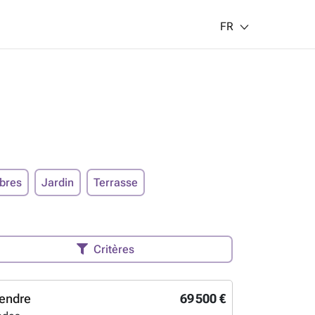
FR
bres
Jardin
Terrasse
Critères
endre
69 500 €