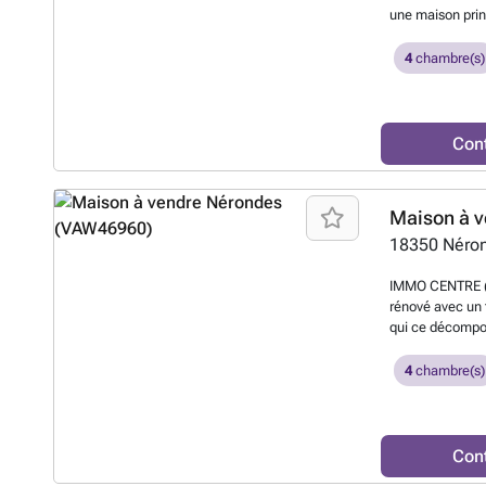
une maison prin
cuisine, arrièr
bain dont une d
4
chambre(s)
deuxième maison 
comprend une pi
pièce palière a
complète ce bien
Con
financement d'u
prévoir NERON
Maison à v
18350
Néro
IMMO CENTRE (1
rénové avec un t
qui ce décompos
avec cuisine se
2ème logement 
4
chambre(s)
grande pièce à v
chambre parenta
une belle pièce
Terrain clôt et
Con
REPKA Marina