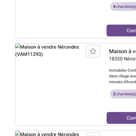
4
chambre(s)
Con
Maison à v
18350
Néro
Immobilier Centr
dans village av
minutes d'Avord
d'environ 53 m² 
wc indépendant,
2
chambre(s)
autre chambre. G
m².L'ensemble es
chaudière, vaste
terrain clos et 
Con
fuel. Huisseries
revoirContact