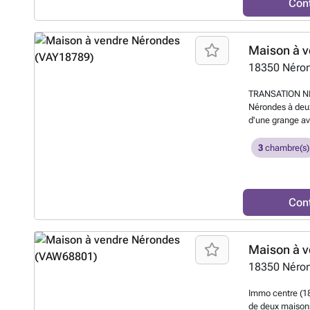
Con
Maison à v
18350
Néro
TRANSATION NE
Nérondes à deu
d'une grange av
65 m² environs 
m²avec cuisine
3
chambre(s)
une salle d'eau
poubelles, un l
une superficie 8
26m² , une cui
Con
séparé et une s
aménageable et
de Nérondes 
Maison à v
18350
Néro
Immo centre (1
de deux maisons 