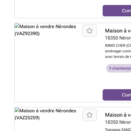
toilette et un gr
est en bonne ét
Con
conforme mais fo
ce bien ###
En
Maison à v
18350
Néro
IMMO CHER (CHE
aménager comme
avec terrain de
aussihuisserie 
NERONDES, RE
1
chambre(s)
Con
Maison à v
18350
Néro
Transaxia SAN