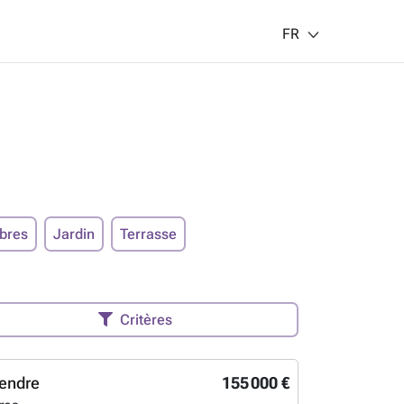
FR
bres
Jardin
Terrasse
Critères
endre
155 000 €