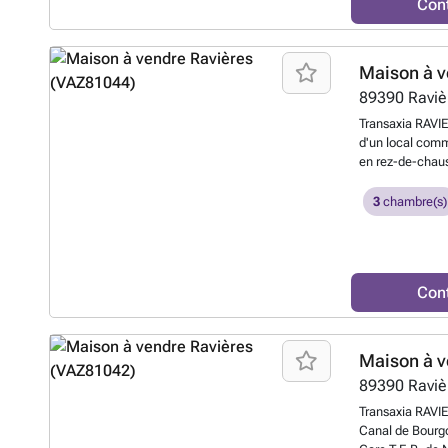
Con
(17 et 18 m²).A
Renseignements,
BUSSEAU - Agen
TRANSAXIA de
Maison à v
89390
Raviè
Transaxia RAVI
d'un local comm
en rez-de-chaus
de la gare TER 
Montbard.Exposé
3
chambre(s)
services : boula
coiffure, agenc
et élémentaire) 
retraite.Le loca
Con
l'appartement à 
un grenier sur e
2016.Emplacemen
renseignements,
Maison à v
me contacter : 
89390
Raviè
887869360 - A
savoir plus ?
Transaxia RAVIE
Canal de Bourgo