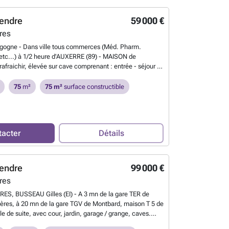
 RAVIÈRES - ### - ### - ###
En savoir plus ?
m²), Salon / Chambre avec insert (21.5 m²), Bureau ou
²), 3 Chambres (20 m², 22.5 m² et 21,5 m²) et Salle de
endre
59 000 €
nier aménageable au-dessus, en deux parties (110 m² en
res
 m²), Garage / Grange (41 m²) avec Chafaud, Bûcher (21
d, Remise / Atelier (20 m²) avec Chafaud, Abri de Jardin
rgogne - Dans ville tous commerces (Méd. Pharm.
los de 1 760 m² à proximité. Renseignements,
tc...) à 1/2 heure d'AUXERRE (89) - MAISON de
mplémentaires et / ou visite : Gilles BUSSEAU - Agent
fraichir, élevée sur cave comprenant : entrée - séjour 24
.C.S. Auxerre 887869360 - Agence TRANSAXIA de
 Cuisine 10 m²; - Chaufferie - 1er étage : 2 chambres 9 &
## - ### - ###
En savoir plus ?
e bains - 2 WC - Chauffage central fuel - GRENIER
75
m²
75 m²
surface constructible
COUR close de murs & grillage - Tél. ### ou ###
En
tacter
Détails
endre
99 000 €
res
RES, BUSSEAU Gilles (EI) - A 3 mn de la gare TER de
ères, à 20 mn de la gare TGV de Montbard, maison T 5 de
e de suite, avec cour, jardin, garage / grange, caves.
village, avec ses commerces et services, boulangerie,