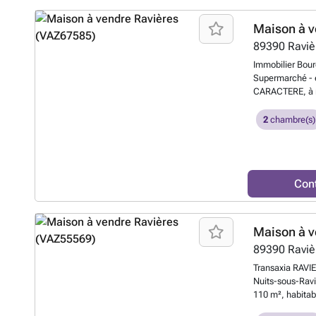
TRANSAXIA de
et Couloir (10 
Chambre (15.3 m
Maison à v
Bain / W.C. Gre
89390
Raviè
tout).Cour (100
m²) avec Chafau
Immobilier Bou
(7 m²).Verger c
Supermarché - e
informations co
CARACTERE, à ra
Commercial - R
m² (cheminée) -
RAVIERES - #
14 m² - Salle d
2
chambre(s)
aménageable - 
savoir plus ?
Con
Maison à v
89390
Raviè
Transaxia RAVIE
Nuits-sous-Ravi
110 m², habitabl
Proche cœur du 