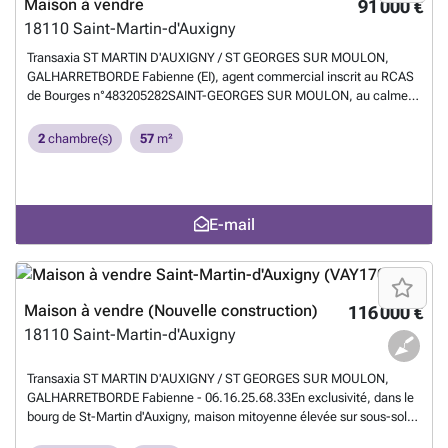
Maison à vendre
91 000 €
18110
Saint-Martin-d'Auxigny
Transaxia ST MARTIN D'AUXIGNY / ST GEORGES SUR MOULON,
GALHARRETBORDE Fabienne (EI), agent commercial inscrit au RCAS
de Bourges n°483205282SAINT-GEORGES SUR MOULON, au calme,
dans environnement champêtre, maison d'habitation indépendante
implantée sur 990m² de terrain, composée d'une cuisine, d'un
2
chambre(s)
57
m²
salon/séjour, de deux chambres, d'une salle de douche, d'un wc et de
deux dépendances attenantes. Greniers. Appentis. Possibilité d'
augmenter facilement la surface habitable. Assainissement aux
normes. Tel: ###
En savoir plus ?
E-mail
Maison à vendre (Nouvelle construction)
116 000 €
18110
Saint-Martin-d'Auxigny
Transaxia ST MARTIN D'AUXIGNY / ST GEORGES SUR MOULON,
GALHARRETBORDE Fabienne - 06.16.25.68.33En exclusivité, dans le
bourg de St-Martin d'Auxigny, maison mitoyenne élevée sur sous-sol,
implantée sur un terrain clos de 763m², comprenant au rez-de-