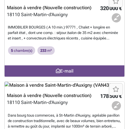
Maison à vendre (Nouvelle construction)
320 000 €
18110
Saint-Martin-d'Auxigny
IMMOBILIER BOURGES ( A 10 min.) 97771 , Chalet + longère en
parfait état , dont une comp. : séjour /salon de 35 m2 avec cheminée
et insert , + convecteurs électriques récents , cuisine équipée
aménagée , débarras , wc , 3 chambres dont une suite parentale ,
avec salle d'eau et dressing , terrasse en partie couverte , 2 garages ,
5
chambre(s)
233
m²
La 2eme , séjour / salon de 53 m2 avec cuisine ouverte , débarras , wc
salle d'eau avec douche , 3 chambres en RDC , mezzanine pouvant
faire un bureau , à l'étage 2 chambres , salle de bains , dégagement ,
E-mail
wc , 2 garages de 45 m2, plus une maisonnette avec 2 garages , cave
et débarras , atelier soit 90 m2 et un chalet .A 10 minutes de Bourges
sur un terrain de 3910 m2 clos et arboré , très bien entretenu , portail
motorisé .Contacter l'agence TRANSAXIA au ### ### .
M.PASQUET
En savoir plus ?
Maison à vendre (Nouvelle construction)
178 500 €
18110
Saint-Martin-d'Auxigny
Dans bourg tous commerces, à St-Martin d'Auxigny, agréable pavillon
de construction traditionnelle, avec de beaux volumes, bien entretenu,
à remettre au goût du jour, implanté sur 1000m² de terrain arboré,