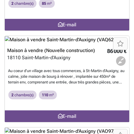
chaussée une entrée et une pièce de loisirs carrelée non chauffée
2
chambre(s)
85
m²
pouvant être transformée en partie habitable.; à l'étage: un
dégagement dessert une cuisine aménagée, un salon/séjour, deux
chambres, une salle de douche et un wc. Volets roulants. Tout à
E-mail
l'égout. Prix: 116000€
En savoir plus ?
Maison à vendre (Nouvelle construction)
86 000 €
18110
Saint-Martin-d'Auxigny
Au coeur d'un village avec tous commerces, à St-Martin d'Auxigny, au
calme, jolie maison de bourg à rénover , implantée sur 450m² de
terrain env, comprenant une entrée, deux très grandes pièces, une
salle de bains et un wc. A l'étage: un palier desservant 2 chambres et
l'accès à un grenier aménageable. Grande dépendance de 78 m².
2
chambre(s)
110
m²
Chauffage au gaz de ville. Tout à l'égout. Prix: 86000€. Tel ###
En
savoir plus ?
E-mail