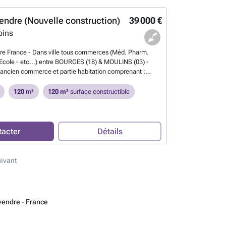
endre (Nouvelle construction)
39 000 €
oins
re France - Dans ville tous commerces (Méd. Pharm.
cole - etc...) entre BOURGES (18) & MOULINS (03) -
ancien commerce et partie habitation comprenant :
 - fournil - salle d'eau / wc - laboratoire - garage -
age : 3 chambres + 2 greniers - dépendances - Cour jardin
120
m²
120 m²
surface constructible
#
En savoir plus ?
tacter
Détails
ivant
endre - France