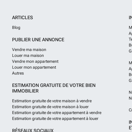
ARTICLES
I
Blog
M
A
PUBLIER UNE ANNONCE
T
B
Vendre ma maison
G
Louer ma maison
Vendre mon appartement
M
Louer mon appartement
A
Autres
B
G
ESTIMATION GRATUITE DE VOTRE BIEN
IMMOBILIER
N
N
Estimation gratuite de votre maison à vendre
Estimation gratuite de votre maison à louer
C
Estimation gratuite de votre appartement à vendre
Estimation gratuite de votre appartement à louer
I
E
RÉSEAUX SOCIAUX