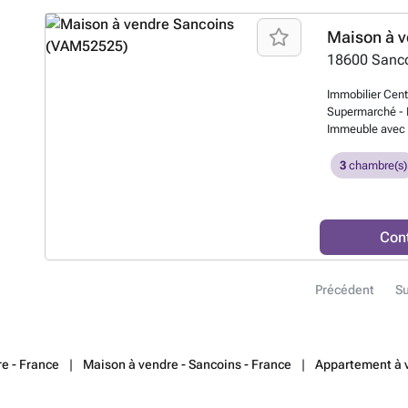
Maison à v
18600
Sanc
Immobilier Cent
Supermarché - E
Immeuble avec 
Magasin - cuisine
réserve - A l'ét
3
chambre(s)
clos - Tél. ##
Con
Précédent
Su
e - France
Maison à vendre - Sancoins - France
Appartement à v