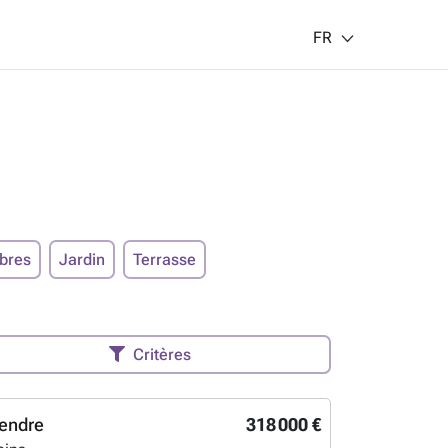
FR
bres
Jardin
Terrasse
Critères
endre
318 000 €