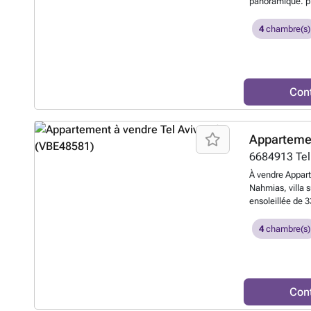
panoramique. pl
balcons de 30 m²
étages (4 panne
4
chambre(s)
places de parkin
architectural ra
Con
Apparteme
6684913
Tel
À vendre Appart
Nahmias, villa 
ensoleillée de 
de parking sout
design luxueux e
4
chambre(s)
de plaisance et 
synagogue, sécu
à une clientèle
Con