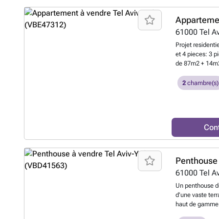
Apparteme
61000
Tel A
Projet residenti
et 4 pieces: 3 
de 87m2 + 14m2 
esstimee: 01-2
contacter: ☎️ 
2
chambre(s)
immobiliere: 2
Con
Penthouse 
61000
Tel A
Un penthouse de
d’une vaste ter
haut de gamme. 
espace, lumière 