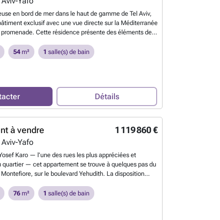
 Aviv-Yafo
use en bord de mer dans le haut de gamme de Tel Aviv,
bâtiment exclusif avec une vue directe sur la Méditerranée
a promenade. Cette résidence présente des éléments de
iqués, notamment une cuisine, un aménagement réfléchi
privée offrant des vues sur la mer à couper le souffle. Le
54
m²
1
salle(s) de bain
e d’équipements haut de gamme : un centre de bien-être
 studio de fitness entièrement équipé et un sauna sec,
s pratiques de buanderie, une réception 24h/24, et un
ec espaces de détente et de bronzage. Exceptionnel pour
tacter
Détails
ur investir.
En savoir plus ?
nt à vendre
1 119 860 €
 Aviv-Yafo
 Yosef Karo — l’une des rues les plus appréciées et
u quartier — cet appartement se trouve à quelques pas du
Montefiore, sur le boulevard Yehudith. La disposition
conçue et fonctionnelle crée une ambiance spacieuse et
arges ouvertures et une lumière naturelle qui remplit
76
m²
1
salle(s) de bain
 long de la journée. 70 m² | balcon de 6 m² | Parking privé
sée (Mamad) L’appartement bénéficie d’un emplacement