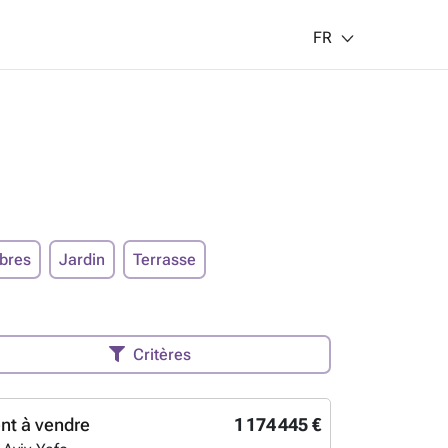
FR
bres
Jardin
Terrasse
Critères
nt à vendre
1 174 445 €