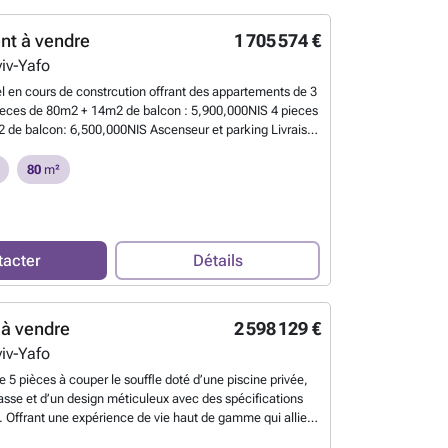
nt à vendre
1 705 574 €
viv-Yafo
el en cours de constrcution offrant des appartements de 3
pieces de 80m2 + 14m2 de balcon : 5,900,000NIS 4 pieces
de balcon: 6,500,000NIS Ascenseur et parking Livraison
027 Pour tout renseignements complementaires,
### Elisabeth Dray ### - EC NADLAN Frais d'agence
80
m²
% + TVA
En savoir plus ?
tacter
Détails
à vendre
2 598 129 €
viv-Yafo
 5 pièces à couper le souffle doté d’une piscine privée,
rasse et d’un design méticuleux avec des spécifications
Offrant une expérience de vie haut de gamme qui allie
et sophistication, cette résidence incarne le luxe urbain