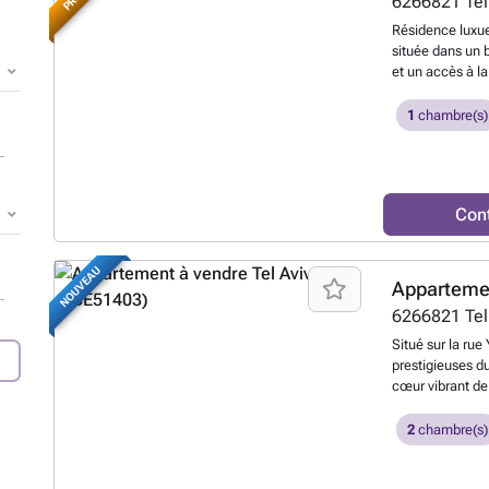
6266821
Tel
Résidence luxue
située dans un 
et un accès à l
design sophist
et une terrasse 
1
chambre(s)
bâtiment dispos
complet avec un
des installation
élégant toit av
Con
vivre, parfait po
NOUVEAU
Apparteme
6266821
Tel
Situé sur la rue
prestigieuses d
cœur vibrant de 
soigneusement 
aérée, avec de l
2
chambre(s)
l’espace tout au
| Salle sécuri