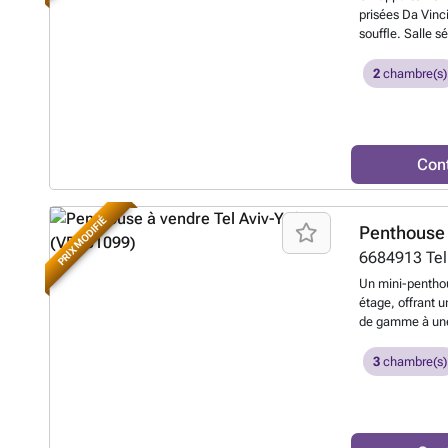
prisées Da Vinc
souffle. Salle s
Stockage privé
qualité excepti
2
chambre(s)
cuisine luxueus
Schuller, des l
mesure, un parq
aspect propre e
Con
gamme et une ex
plus prestigieuse
PRIX MODIFIÉ
Penthouse 
6684913
Tel
Un mini-penthous
étage, offrant 
de gamme à une 
soigneusement s
qui inondent la
3
chambre(s)
panoramique à c
terrasse ensolei
vrais passionné
solutions de ra