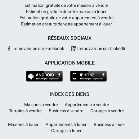
• 117.2m² A3006 (2) • EUR 650,000 Appartement • 3 Chambres • 2
Estimation gratuite de votre maison à vendre
Salle de bains • 117.65m² A3013 (2) • EUR 875,000 Appartement • 3
Estimation gratuite de votre maison à louer
Chambres • 2 Salle de bains • 120.45m² A3005 (2) • EUR 640,000
Estimation gratuite de votre appartement à vendre
Appartement • 2 Chambres • 2 Salle de bains • 107.25m² A3023 (2) •
Estimation gratuite de votre appartement à louer
EUR 775,000 Appartement • 2 Chambres • 2 Salle de bains • 103.75m²
A3010 (2) • EUR 675,000 Appartement • 2 Chambres • 2 Salle de bains
RÉSEAUX SOCIAUX
• 100.65m² A3020 (2) • EUR 660,000 Appartement • 3 Chambres • 2
Salle de bains • 117.65m² A3009 (2) • EUR 600,000 Appartement • 2
Immovlan.be sur Facebook
Immovlan.be sur LinkedIn
Chambres • 2 Salle de bains • 98.1m² A3015 (2) • EUR 725,000
Appartement • 2 Chambres • 2 Salle de bains • 102.9m² A3012 (2) •
EUR 600,000 Appartement • 2 Chambres • 2 Salle de bains • 98.1m²
APPLICATION MOBILE
A3011 (2) • EUR 500,000 Appartement • 1 Chambres • 1 Salle de bains
• 62.95m² A3021 (2) • EUR 775,000 Appartement • 2 Chambres • 2
Salle de bains • 103.75m² A3014 (2) • EUR 650,000 Appartement • 3
Chambres • 2 Salle de bains • 117.2m²
En savoir plus ?
INDEX DES BIENS
Maisons à vendre
Appartements à vendre
Terrains à vendre
Business à vendre
Garages à vendre
Maisons à louer
Appartements à louer
Business à louer
Garages à louer