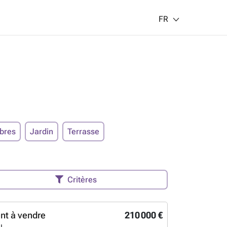
FR
bres
Jardin
Terrasse
Critères
nt à vendre
210 000 €