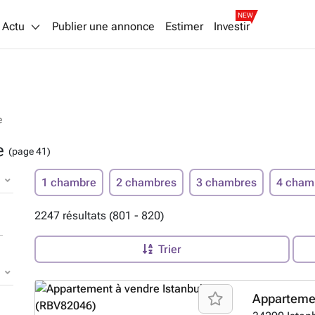
NEW
Actu
Publier une annonce
Estimer
Investir
e
ie
(page 41)
1 chambre
2 chambres
3 chambres
4 cham
2247 résultats (801 - 820)
Trier
Apparteme