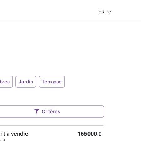
FR
bres
Jardin
Terrasse
Critères
nt à vendre
165 000 €