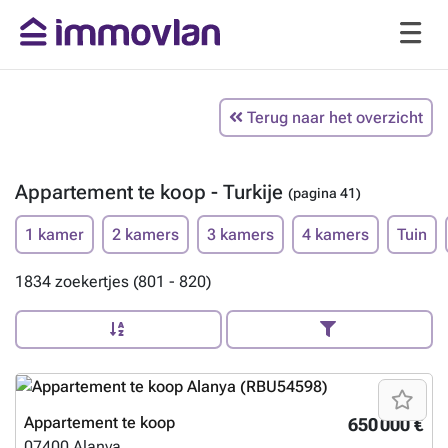
Terug naar het overzicht
Appartement te koop - Turkije
(pagina 41)
1 kamer
2 kamers
3 kamers
4 kamers
Tuin
1834 zoekertjes (801 - 820)
Appartement te koop
650 000 €
07400
Alanya