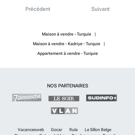
160 m² per villa. De villa heeft een ruime indeling, waaronder een
Précédent
Suivant
woonkamer, een open keuken, 3 slaapkamers, 3 badkamers, 3
kleedkamers, een terras, gemeenschappelijke berging en een
parkeerplaats.De villa is uitgerust met stalen deuren, gelakte
kamerdeuren, spotverlichting, PVC ramen met rolluiken,
Maison à vendre - Turquie
airconditioning, bankstellen, 24/7 beveiligingscamera's, witgoed, een
tv, aardgas, een centraal satelliet-systeem en internettoegang. AYT-
Maison à vendre - Kadriye - Turquie
04500
En savoir plus ?
Appartement à vendre - Turquie
NOS PARTENAIRES
Vacancesweb
Gocar
Rula
Le Sillon Belge