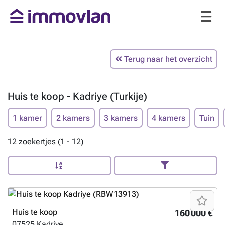
Terug naar het overzicht
Huis te koop - Kadriye (Turkije)
1 kamer
2 kamers
3 kamers
4 kamers
Tuin
12 zoekertjes (1 - 12)
Huis te koop
160 000 €
07525
Kadriye