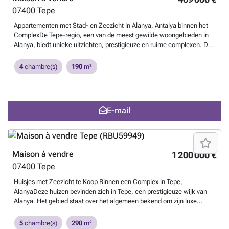
video-intercom, witgoed, een Ingebouwde keukenset en
07400
Tepe
vloerverwarming. AYT-04786
En savoir plus ?
Appartementen met Stad- en Zeezicht in Alanya, Antalya binnen het
ComplexDe Tepe-regio, een van de meest gewilde woongebieden in
Alanya, biedt unieke uitzichten, prestigieuze en ruime complexen. De
regio ligt op korte afstand van dagelijkse en sociale
voorzieningen.Deze appartementen te koop in Alanya, Antalya,
4
chambre(s)
190
m²
bevinden zich op 1,9 km van het ziekenhuis, 2,9 km van Kleopatra-
strand, 4,4 km van het kasteel van Alanya, 4,7 km van het Alanyum-
winkelcentrum en 41 km van Gazipaşa Airport.Elke blok heeft een
eigen zwembad. Het complex biedt ook 24/7 beveiliging met
E-mail
bewakingscamera’s, een generator, een hydrofoorsysteem en een
centraal satellietsysteem.De appartementen zijn uitgerust met deuren
en ramen met warmte- en geluidsisolatie, moderne badkamer- en
keukenkasten, plafondverlichting inclusief spotjes en kroonluchters,
balkonhekken en moderne binnendeuren. AYT-04741
En savoir plus ?
Maison à vendre
1 200 000 €
07400
Tepe
Huisjes met Zeezicht te Koop Binnen een Complex in Tepe,
AlanyaDeze huizen bevinden zich in Tepe, een prestigieuze wijk van
Alanya. Het gebied staat over het algemeen bekend om zijn luxe
wooncomplexen. Het is ook gunstig gelegen, waar u aan al uw sociale
behoeften kunt voldoen en een comfortabele en rustige levensstijl
5
chambre(s)
290
m²