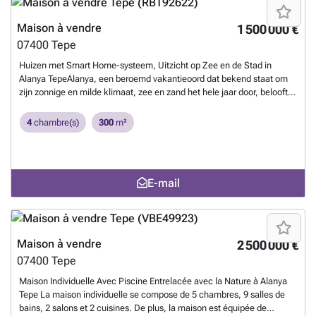
parkeergelegenheid buiten, lift en sauna. AYT-04445
En savoir plus ?
Maison à vendre
1 500 000 €
07400
Tepe
Huizen met Smart Home-systeem, Uitzicht op Zee en de Stad in
Alanya TepeAlanya, een beroemd vakantieoord dat bekend staat om
zijn zonnige en milde klimaat, zee en zand het hele jaar door, belooft u
een comfortabel, vredig en leuk leven met zijn brede scala aan
dagelijkse en sociale voorzieningen. Regio Tepe, waar stijlvol
4
chambre(s)
300
m²
ontworpen huizen zich bevinden; Naast de ligging in de natuur en op
een rustige locatie, ligt het ook dicht bij sociale voorzieningen. De
regio, waar villastructuren overheersen, is een van de favoriete regio's
voor vastgoedbeleggers.Alanya-huizen te koop bieden voordelen aan
E-mail
hun kopers met hun nabijheid van sociale voorzieningen. De huizen
bevinden zich op 540 m van restaurants, 1,7 km van het ziekenhuis,
2,30 km van Cleopatra Beach, 2,5 km van het stadscentrum, 5,14 km
van het winkelcentrum en 40 km van de luchthaven Gazipaşa.De
huizen gebouwd op een terrein van 1.169 m² bestaan ​​uit 2 blokken.
Maison à vendre
2 500 000 €
Elk huis heeft zijn eigen; privé verwarmd zwembad, smart home
07400
Tepe
systeem, vloerverwarming, sauna, centrale verwarming en koeling,
camerasysteem en beveiligingsinfrastructuur, elektrisch
Maison Individuelle Avec Piscine Entrelacée avec la Nature à Alanya
rolluiksysteem, bewegings- en brandsensoren, grote en goed
Tepe La maison individuelle se compose de 5 chambres, 9 salles de
georganiseerde tuin, garage voor 2 auto's.Te koop staande huizen die
bains, 2 salons et 2 cuisines. De plus, la maison est équipée de