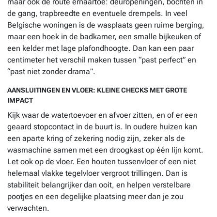
maar ook de route ernaartoe: deuropeningen, bochten in
de gang, trapbreedte en eventuele drempels. In veel
Belgische woningen is de wasplaats geen ruime berging,
maar een hoek in de badkamer, een smalle bijkeuken of
een kelder met lage plafondhoogte. Dan kan een paar
centimeter het verschil maken tussen “past perfect” en
“past niet zonder drama”.
AANSLUITINGEN EN VLOER: KLEINE CHECKS MET GROTE
IMPACT
Kijk waar de watertoevoer en afvoer zitten, en of er een
geaard stopcontact in de buurt is. In oudere huizen kan
een aparte kring of zekering nodig zijn, zeker als de
wasmachine samen met een droogkast op één lijn komt.
Let ook op de vloer. Een houten tussenvloer of een niet
helemaal vlakke tegelvloer vergroot trillingen. Dan is
stabiliteit belangrijker dan ooit, en helpen verstelbare
pootjes en een degelijke plaatsing meer dan je zou
verwachten.