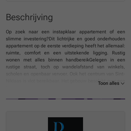
Beschrijving
Op zoek naar een instapklaar appartement of een
slimme investering?Dit lichtrijke en goed onderhouden
appartement op de eerste verdieping heeft het allemaal:
ruimte, comfort en een uitstekende ligging. Rustig
wonen met alles binnen handbereikGelegen in een
rustige straat, toch op wandelafstand van winkels,
scholen en openbaar vervoer. Ook het centrum van Sint-
Niklaas is vlot bereikbaar. Het gebouw beschikt over een
Toon alles
lift en het appartement is momenteel verhuurd – ideaal
als investering met direct rendement. Zonnig terras met
uitzicht op de binnentuinGeniet van je ochtendkoffie of
avondzon op het zuidgerichte terras (1,20 m x 7,80 m)
met uitzicht op de verzorgde binnentuin. Je auto parkeer
je veilig op je eigen ondergrondse autostaanplaats, en je
fiets stal je in de gemeenschappelijke fietsenberging.