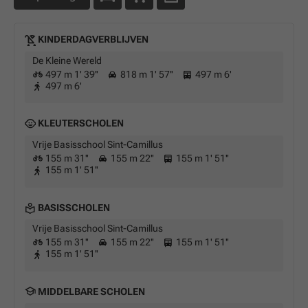
KINDERDAGVERBLIJVEN
De Kleine Wereld
497 m 1' 39''
818 m 1' 57''
497 m 6'
497 m 6'
KLEUTERSCHOLEN
Vrije Basisschool Sint-Camillus
155 m 31''
155 m 22''
155 m 1' 51''
155 m 1' 51''
BASISSCHOLEN
Vrije Basisschool Sint-Camillus
155 m 31''
155 m 22''
155 m 1' 51''
155 m 1' 51''
MIDDELBARE SCHOLEN