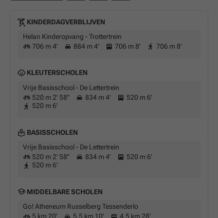
KINDERDAGVERBLIJVEN
Helan Kinderopvang - Trottertrein
706 m 4'
884 m 4'
706 m 8'
706 m 8'
KLEUTERSCHOLEN
Vrije Basisschool - De Lettertrein
520 m 2' 58''
834 m 4'
520 m 6'
520 m 6'
BASISSCHOLEN
Vrije Basisschool - De Lettertrein
520 m 2' 58''
834 m 4'
520 m 6'
520 m 6'
MIDDELBARE SCHOLEN
Go! Atheneum Russelberg Tessenderlo
5 km 20'
5,5 km 10'
4,5 km 28'