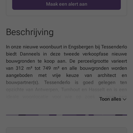
Maak een alert aan
Beschrijving
In onze nieuwe woonbuurt in Engsbergen bij Tessenderlo
biedt Danneels in deze tweede verkoopfase nieuwe
bouwgronden te koop aan. De perceelgrootte varieert
van 312 m² tot 749 m² en alle bouwgronden worden
aangeboden met vrije keuze van architect en
bouwpartner(s). Tessenderlo is goed gelegen ten
opzichte van Antwerpen, Turnhout en Hasselt en is een
ideale woonlocatie voor wie op zoek is naar een
Toon alles
betaalbare en toch goed bereikbare omgeving.Ook zorgt
de nabijheid van het openbaar vervoer en de aansluiting
met de E313 voor een vlotte verbinding naar Antwerpen
en de E314. In deze familievriendelijke
woonbuurt werd o.m. een groot aantal groenzones, een