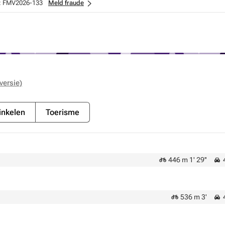
:
FMV2026-133
Meld fraude
versie)
nkelen
Toerisme
446 m 1' 29''
4
536 m 3'
4