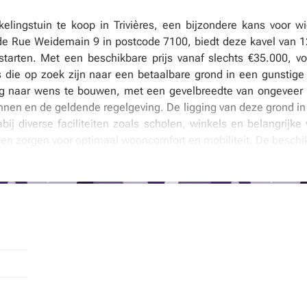
elingstuin te koop in Trivières, een bijzondere kans voor wi
e Rue Weidemain 9 in postcode 7100, biedt deze kavel van 1
arten. Met een beschikbare prijs vanaf slechts €35.000, vo
rs die op zoek zijn naar een betaalbare grond in een gunstige 
 naar wens te bouwen, met een gevelbreedte van ongeveer 6
nnen en de geldende regelgeving. De ligging van deze grond in T
ij diverse faciliteiten zoals scholen, winkels en belangrijke
en zorgen voor optimaal wooncomfort en mobiliteit. De beschi
dpleegd via de officiële documentatie van de gemeente La 
en beperkingen voor bebouwing. De prijsstelling is gebaseerd o
goedkeuring door de eigenaars. Daarnaast zijn de notariskos
t perceel door de koper gedragen. Deze unieke aanbieding wo
en vastgoed aanbiedt zonder enige verplichting. Bezoek kan 
ond is ideaal voor wie wil investeren in vastgoed of plannen
ving. Neem contact op vandaag nog voor meer informatie of
vières zelf te ontdekken.
tificiële intelligentie.