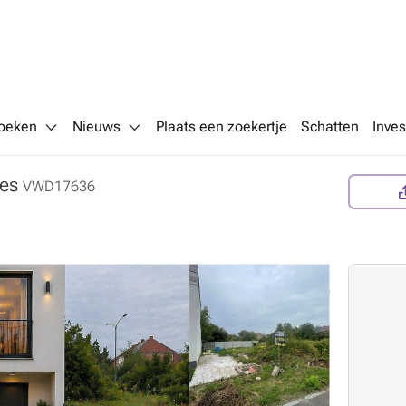
oeken
Nieuws
Plaats een zoekertje
Schatten
Inves
res
VWD17636