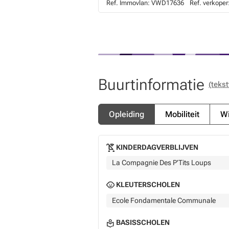
Ref. Immovlan:
VWD17636
Ref. verkoper
Buurtinformatie
(tekst
Opleiding
Mobiliteit
Wi
KINDERDAGVERBLIJVEN
La Compagnie Des P'Tits Loups
KLEUTERSCHOLEN
Ecole Fondamentale Communale
BASISSCHOLEN