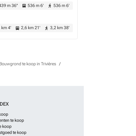
39 m 36''
536 m 6'
536 m 6'
 km 4'
2,6 km 21'
3,2 km 38'
Bouwgrond te koop in Trivières
NDEX
 koop
nten te koop
e koop
stgoed te koop