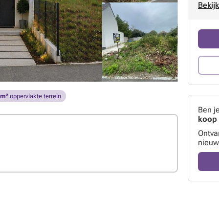
Bekijk
 m²
oppervlakte terrein
Ben j
koop 
Ontva
nieuw