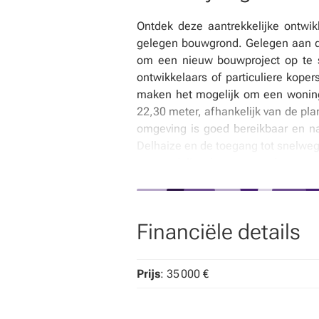
Ontdek deze aantrekkelijke ontwikk
gelegen bouwgrond. Gelegen aan d
om een nieuw bouwproject op te st
ontwikkelaars of particuliere kope
maken het mogelijk om een woning
22,30 meter, afhankelijk van de pla
omgeving is goed bereikbaar en nab
Delhaize en de toegang tot snelweg
van verdeling kunnen worden geraa
inzicht krijgt in de mogelijkheden 
van €35.000, onder voorbehoud van 
de kosten voor het splitsen van he
Financiële details
dat ook gratis schatten van uw eig
opgegeven telefoonnummer. Deze gr
rustige, maar goed verbonden omge
Prijs
: 35 000 €
deze veelbelovende bouwgrond in Tri
* Deze tekst werd gegenereerd door ar