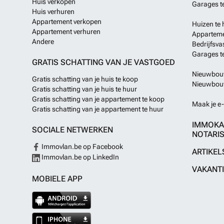
Huis verkopen
Garages t
Huis verhuren
Appartement verkopen
Huizen te 
Appartement verhuren
Apparteme
Andere
Bedrijfsva
Garages t
GRATIS SCHATTING VAN JE VASTGOED
Nieuwbouw
Gratis schatting van je huis te koop
Nieuwbouw
Gratis schatting van je huis te huur
Gratis schatting van je appartement te koop
Maak je e-
Gratis schatting van je appartement te huur
IMMOKA
SOCIALE NETWERKEN
NOTARIS
Immovlan.be op Facebook
ARTIKEL
Immovlan.be op LinkedIn
VAKANT
MOBIELE APP