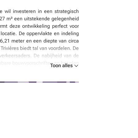
e wil investeren in een strategisch
27 m² een uitstekende gelegenheid
rmt deze ontwikkeling perfect voor
locatie. De oppervlakte en indeling
,21 meter en een diepte van circa
rivières biedt tal van voordelen. De
 verkeersaders. De nabijheid van de
kbare bouwvoorschriften en het plan
Toon alles
Louvière, waardoor u een duidelijk
p onderhandeling, met een vanafprijs
ten voor de koper en worden 50% van
rdt aangeboden door Lorenzo Invest,
op afspraak worden geregeld via het
 heeft voor een nieuwe bouw in een
 om een bezichtiging te plannen en