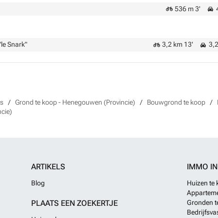
536 m 3'
4
le Snark"
3,2 km 13'
3,2
es
Grond te koop - Henegouwen (Provincie)
Bouwgrond te koop
cie)
ARTIKELS
IMMO I
Blog
Huizen te
Apparteme
PLAATS EEN ZOEKERTJE
Gronden t
Bedrijfsva