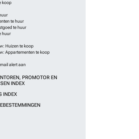
e koop
huur
nten te huur
stgoed te huur
e huur
: Huizen te koop
: Appartementen te koop
mail alert aan
NTOREN, PROMOTOR EN
SEN INDEX
S INDEX
IEBESTEMMINGEN