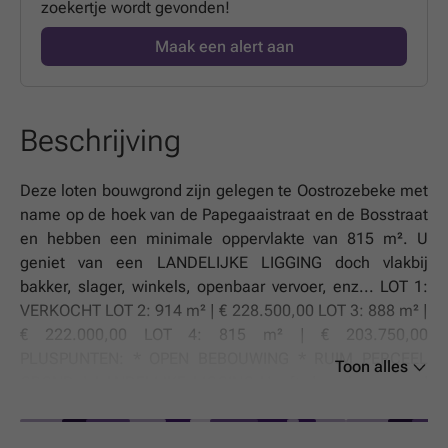
zoekertje wordt gevonden!
Maak een alert aan
Beschrijving
Deze loten bouwgrond zijn gelegen te Oostrozebeke met
name op de hoek van de Papegaaistraat en de Bosstraat
en hebben een minimale oppervlakte van 815 m². U
geniet van een LANDELIJKE LIGGING doch vlakbij
bakker, slager, winkels, openbaar vervoer, enz... LOT 1:
VERKOCHT LOT 2: 914 m² | € 228.500,00 LOT 3: 888 m² |
€ 222.000,00 LOT 4: 815 m² | € 203.750,00
PLUSPUNTEN: * OPEN BEBOUWING * RUIM PERCEEL
Toon alles
GROND * LANDELIJKE LIGGING Heeft deze bouwgrond
jouw interesse gewekt om jouw droomwoning te
realiseren? Aarzel dan niet en neem vrijblijvend contact