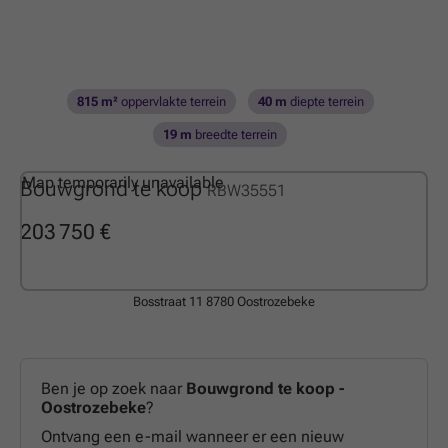
815 m²
oppervlakte terrein
40 m
diepte terrein
19 m
breedte terrein
Map temporarily unavailable
Bouwgrond te koop
RBW35551
203 750 €
Bosstraat 11
8780 Oostrozebeke
Ben je op zoek naar
Bouwgrond te koop -
Oostrozebeke
?
Ontvang een e-mail wanneer er een nieuw