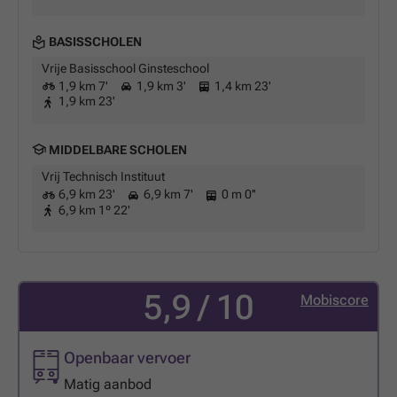
BASISSCHOLEN
Vrije Basisschool Ginsteschool
1,9 km 7'
1,9 km 3'
1,4 km 23'
1,9 km 23'
MIDDELBARE SCHOLEN
Vrij Technisch Instituut
6,9 km 23'
6,9 km 7'
0 m 0''
6,9 km 1º 22'
5,9 / 10
Mobiscore
Openbaar vervoer
Matig aanbod