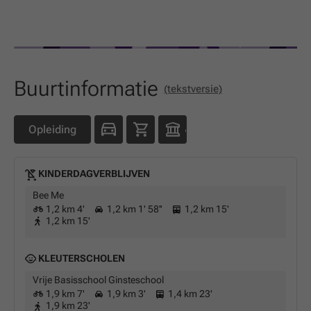
Buurtinformatie
(tekstversie)
Opleiding
KINDERDAGVERBLIJVEN
Bee Me
1,2 km 4'
1,2 km 1' 58''
1,2 km 15'
1,2 km 15'
KLEUTERSCHOLEN
Vrije Basisschool Ginsteschool
1,9 km 7'
1,9 km 3'
1,4 km 23'
1,9 km 23'