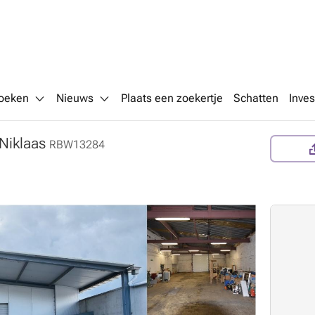
oeken
Nieuws
Plaats een zoekertje
Schatten
Inves
-Niklaas
RBW13284