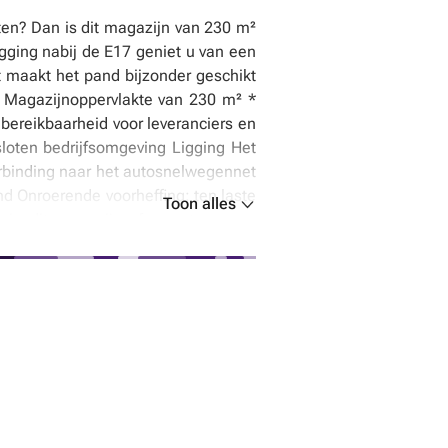
iten? Dan is dit magazijn van 230 m²
gging nabij de E17 geniet u van een
t maakt het pand bijzonder geschikt
* Magazijnoppervlakte van 230 m² *
 bereikbaarheid voor leveranciers en
tsloten bedrijfsomgeving Ligging Het
verbinding naar het autosnelwegennet
 Onroerende voorheffing: ten laste
Toon alles
in dit magazijn of wenst u meer
onroerende voorheffing: €75,00 +21%