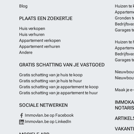
Blog
Huizen te
Apparteme
PLAATS EEN ZOEKERTJE
Gronden t
Bedrijfsva
Huis verkopen
Garages t
Huis verhuren
Appartement verkopen
Huizen te 
Appartement verhuren
Apparteme
Andere
Bedrijfsva
Garages t
GRATIS SCHATTING VAN JE VASTGOED
Nieuwbouw
Gratis schatting van je huis te koop
Nieuwbouw
Gratis schatting van je huis te huur
Gratis schatting van je appartement te koop
Maak je e-
Gratis schatting van je appartement te huur
IMMOKA
SOCIALE NETWERKEN
NOTARIS
Immovlan.be op Facebook
ARTIKEL
Immovlan.be op LinkedIn
VAKANT