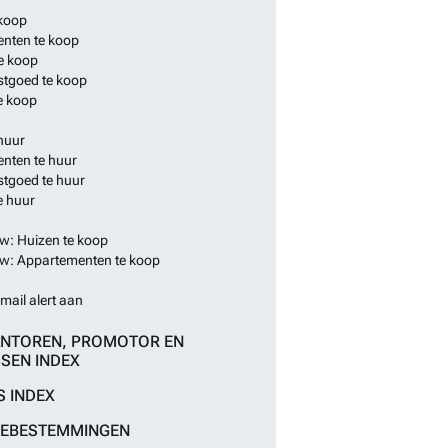
 koop
nten te koop
e koop
stgoed te koop
e koop
huur
nten te huur
stgoed te huur
e huur
: Huizen te koop
: Appartementen te koop
mail alert aan
NTOREN, PROMOTOR EN
SEN INDEX
S INDEX
IEBESTEMMINGEN