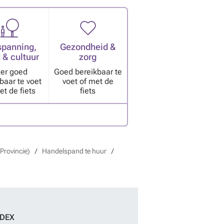
spanning,
Gezondheid &
 & cultuur
zorg
er goed
Goed bereikbaar te
baar te voet
voet of met de
et de fiets
fiets
Provincie)
Handelspand te huur
NDEX