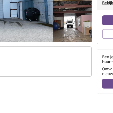
Bekijk
Ben j
huur -
Ontva
nieuw