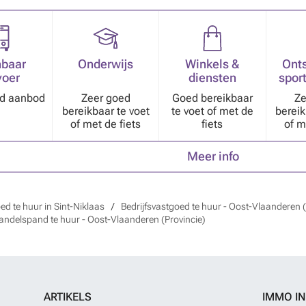
baar
Onderwijs
Winkels &
Ont
voer
diensten
sport
nd aanbod
Zeer goed
Goed bereikbaar
Ze
bereikbaar te voet
te voet of met de
bereik
of met de fiets
fiets
of m
Meer info
ed te huur in Sint-Niklaas
Bedrijfsvastgoed te huur - Oost-Vlaanderen (
andelspand te huur - Oost-Vlaanderen (Provincie)
ARTIKELS
IMMO I