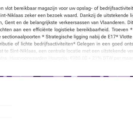
n vlot bereikbaar magazijn voor uw opslag- of bedrijfsactivite
int-Niklaas zeker een bezoek waard. Dankzij de uitstekende li
en, Gent en de belangrijkste verkeersassen van Vlaanderen. Di
hten aan een efficiënte logistieke bereikbaarheid. Troeven 
e sectionaalpoorten * Strategische ligging nabij de E17* Vlotte
ributie of lichte bedrijfsactiviteiten* Gelegen in een goed on
at te Sint-Niklaas, een centrale locatie met een uitstekende 
ra. Huurvoorwaarden Huurprijs: €980,00 + 21% BTW per maand
 per maand Beschikbaar vanaf 1 december 2026 Interesse 
 voor bijkomende details of een plaatsbezoek. Vaste kosten 