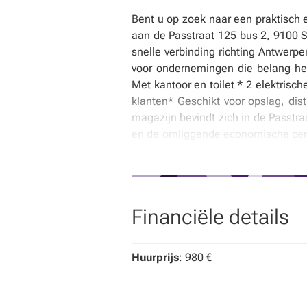
Bent u op zoek naar een praktisch e
aan de Passtraat 125 bus 2, 9100 S
snelle verbinding richting Antwerp
voor ondernemingen die belang hec
Met kantoor en toilet * 2 elektrisch
klanten* Geschikt voor opslag, dist
magazijn bevindt zich in de Passtra
en de omliggende economische cent
van de huurder €75,00+ 21% BTW
informatie? Neem gerust contact op
BTW per maand
Financiële details
Huurprijs
: 980 €