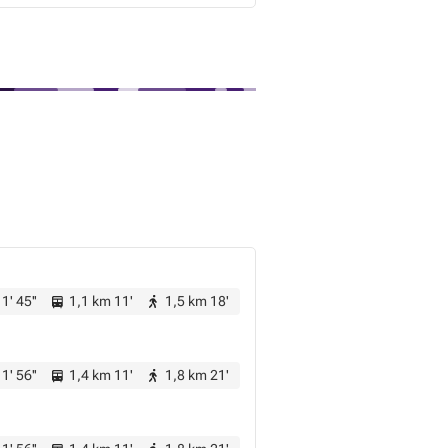
1' 45''
1,1 km 11'
1,5 km 18'
1' 56''
1,4 km 11'
1,8 km 21'