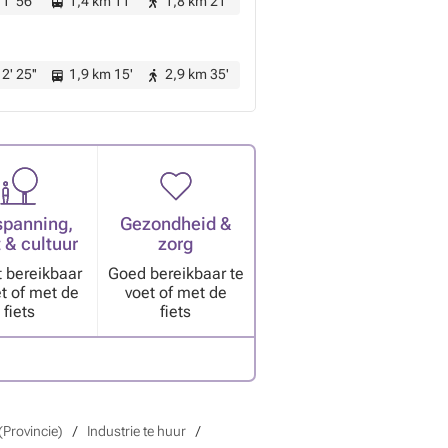
1' 56''
1,4 km 11'
1,8 km 21'
2' 25''
1,9 km 15'
2,9 km 35'
spanning,
Gezondheid &
 & cultuur
zorg
t bereikbaar
Goed bereikbaar te
et of met de
voet of met de
fiets
fiets
(Provincie)
Industrie te huur