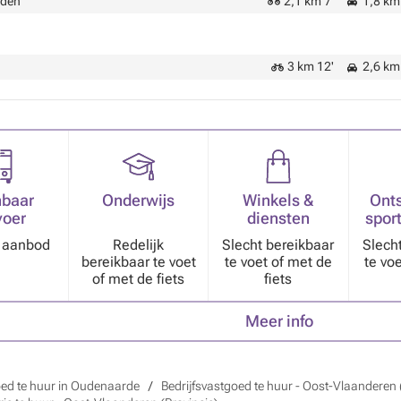
lden
2,1 km 7'
1,8 km 
3 km 12'
2,6 km 
baar
Onderwijs
Winkels &
Ont
voer
diensten
sport
k aanbod
Redelijk
Slecht bereikbaar
Slech
bereikbaar te voet
te voet of met de
te vo
of met de fiets
fiets
Meer info
oed te huur in Oudenaarde
Bedrijfsvastgoed te huur - Oost-Vlaanderen 