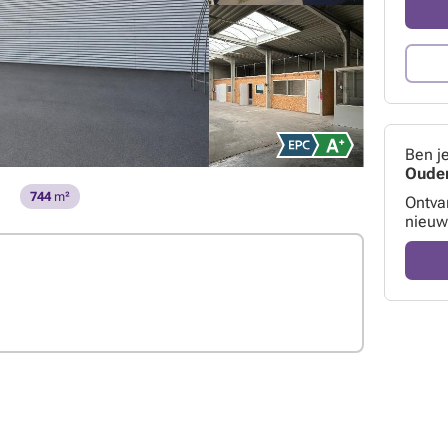
Ben j
Oude
744
m²
Ontva
nieuw