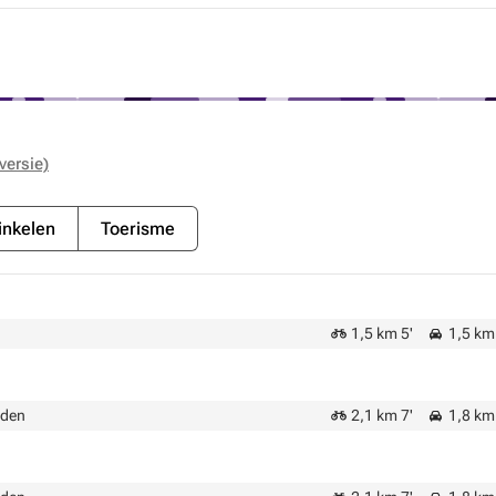
versie)
nkelen
Toerisme
1,5 km 5'
1,5 km 
lden
2,1 km 7'
1,8 km 