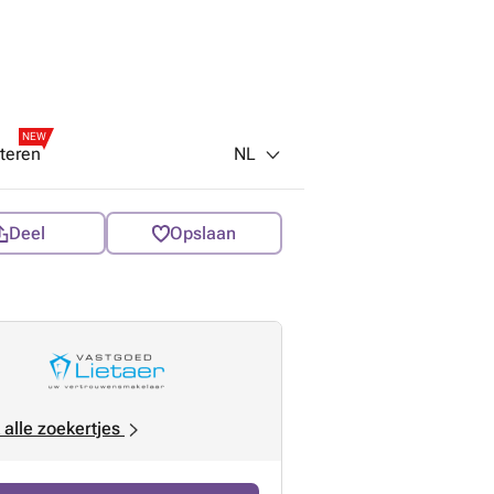
NEW
NL
teren
Deel
Opslaan
 alle zoekertjes