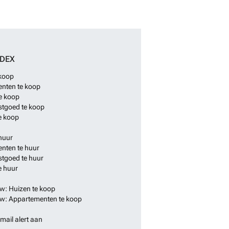
NDEX
 koop
nten te koop
e koop
stgoed te koop
e koop
huur
nten te huur
stgoed te huur
e huur
: Huizen te koop
: Appartementen te koop
mail alert aan