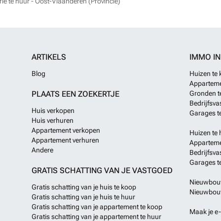
rie te huur - Oost-Vlaanderen (Provincie)
ARTIKELS
IMMO I
Blog
Huizen te
Apparteme
PLAATS EEN ZOEKERTJE
Gronden t
Bedrijfsva
Huis verkopen
Garages t
Huis verhuren
Appartement verkopen
Huizen te 
Appartement verhuren
Apparteme
Andere
Bedrijfsva
Garages t
GRATIS SCHATTING VAN JE VASTGOED
Nieuwbouw
Gratis schatting van je huis te koop
Nieuwbouw
Gratis schatting van je huis te huur
Gratis schatting van je appartement te koop
Maak je e-
Gratis schatting van je appartement te huur