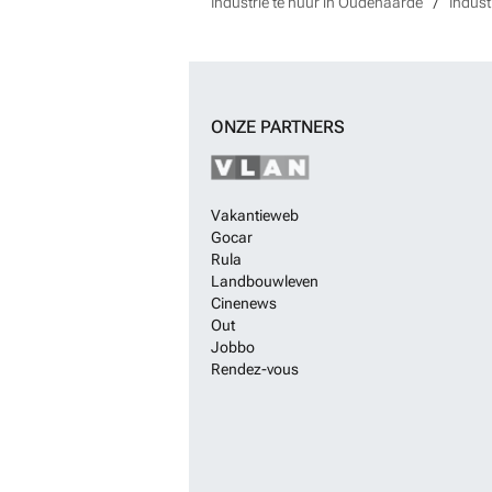
Industrie te huur in Oudenaarde
Indust
ONZE PARTNERS
Vakantieweb
Gocar
Rula
Landbouwleven
Cinenews
Out
Jobbo
Rendez-vous