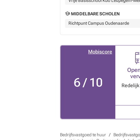
Vrije Basisschool Kbo Leupegem-Me
MIDDELBARE SCHOLEN
Richtpunt Campus Oudenaarde
Mobiscore
Open
ver
6 / 10
Redelij
Bedrijfsvastgoed te huur
Bedrijfsvastg