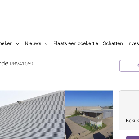
oeken
Nieuws
Plaats een zoekertje
Schatten
Inves
rde
RBV41069
Bekijk