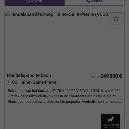
E-mail
Bellen
Handelspand te koop
249 000 €
Vanaf
7100
Haine-Saint-Pierre
Referentie van het bureau: v7170-346 *** VIRTUELE TOUR: ### ***
Ontdek deze uitzonderlijke kans in de charmante regio Haine-Saint-
Pierre, perfect om uw professionele projecten werkelijkheid te maken!
Deze handelsgelijkvloers is ideaal voor een restaurant, bar,
ontvangstruimte of zelfs kantoren. Het heeft een grote uitnodigende
hal, die leidt naar een prachtige ontvangstruimte van 96 m² met een
elegante bar. De professionele keuken is voorzien van een koelcel en
voldoet aan al uw culinaire wensen. Voor uw comfort en dat van uw