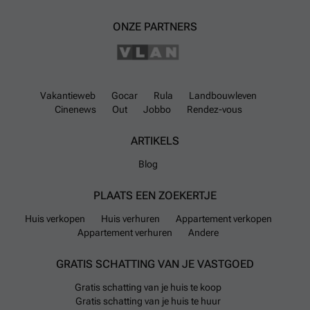
commercieel vastgoed in Manage. De ligging langs de E42 zorgt voor
ONZE PARTNERS
een goede zichtbaarheid en toegankelijke bereikbaarheid.
Geïnteresseerden kunnen een volledig dossier aanvragen om een
gedetailleerde kijk te krijgen op alle eigenschappen en potentieel van
dit pand. Aarzel niet om contact op te nemen voor meer informatie of
om een bezichtiging te plannen en zo de mogelijkheden van dit
vastgoed aan Avenue de Landrecies 1 maximaal te ontdekken.
Meer
Vakantieweb
Gocar
Rula
Landbouwleven
weten?
Cinenews
Out
Jobbo
Rendez-vous
ARTIKELS
Blog
PLAATS EEN ZOEKERTJE
Huis verkopen
Huis verhuren
Appartement verkopen
Appartement verhuren
Andere
GRATIS SCHATTING VAN JE VASTGOED
Gratis schatting van je huis te koop
Gratis schatting van je huis te huur