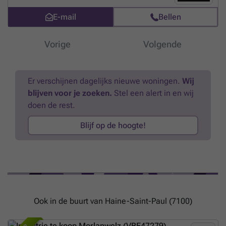
klanten zijn er ook heren- en damestoiletten beschikbaar. Evenals
E-mail
Bellen
opslagruimte is beschikbaar op de 1e verdieping. Buiten biedt een
prachtig terras extra ruimte om uw klanten te verwelkomen of
buitenevenementen te organiseren. Mis deze unieke kans niet om uw
Vorige
Volgende
project tot leven te brengen op een strategische en veelzijdige locatie.
Alle documenten met betrekking tot dit pand kunt u downloaden op
onze website ### Doe een bod vanaf € 249.000 (onder voorbehoud
van aanvaarding door de eigenaren).
Meer weten?
Er verschijnen dagelijks nieuwe woningen.
Wij
blijven voor je zoeken.
Stel een alert in en wij
doen de rest.
Blijf op de hoogte!
Ook in de buurt van Haine-Saint-Paul (7100)