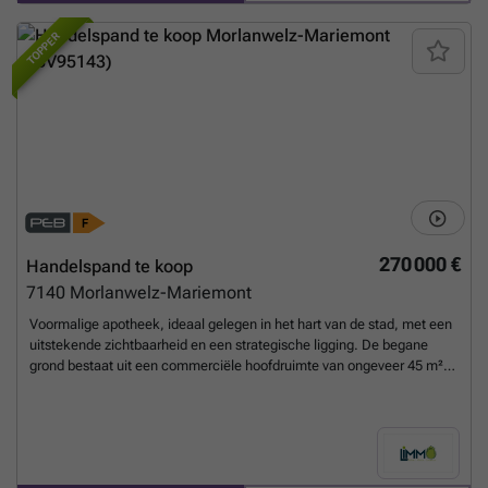
TOPPER
270 000 €
Handelspand te koop
7140
Morlanwelz-Mariemont
Voormalige apotheek, ideaal gelegen in het hart van de stad, met een
uitstekende zichtbaarheid en een strategische ligging. De begane
grond bestaat uit een commerciële hoofdruimte van ongeveer 45 m²
(± 9 m x 5 m), aangevuld met een gang die leidt naar twee
onafhankelijke kantoren (± 17 m² elk) en toegang tot de eerste
verdieping. Het privégedeelte, toegankelijk via het kantoor aan de
linkerkant, bestaat uit een hal met toilet, een ruime ingerichte keuken
(ongeveer 28 m²), een eetkamer (ongeveer 24 m²) en een grote