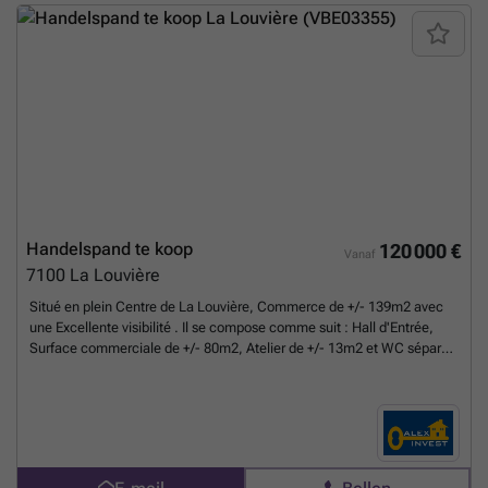
zolder van ca. 48 m² bijkomend potentieel. Er is bovendien de
mogelijkheid om, mits onderhandeling en tegen meerprijs, een garage
of een garageblok met 12 garages aan te kopen. Een zeldzaam pand
met vele indelings- en exploitatemogelijkheden, ideaal om nieuwe
projecten te realiseren. Bieden vanaf €149.000, onder voorbehoud van
aanvaarding door de eigenaars (garage niet inbegrepen).
Meer
weten?
Handelspand te koop
120 000 €
Vanaf
7100
La Louvière
Situé en plein Centre de La Louvière, Commerce de +/- 139m2 avec
une Excellente visibilité . Il se compose comme suit : Hall d'Entrée,
Surface commerciale de +/- 80m2, Atelier de +/- 13m2 et WC séparé.
1er ETAGE : Réserve de +/- 41m2. Châssis Aluminium Double Vitrage,
Chauffage central au Gaz. PARKING EXTERIEUR PRIVATIF. Faire offre
à partir de 120.000€ sous réserve de l'acceptation des propriétaires.
Possibilité d'acquérir le fond de commerce moyennant négociation. A
visiter sans tarder !
Meer weten?