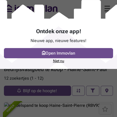
Ontdek onze app!
Nieuwe app, nieuwe features!
Open Immovlan
Niet nu
Bedrijfsvastgoed te koop - Haine-Saint-Paul
12 zoekertjes (1 - 12)
Blijf op de hoogte!
TOPPER