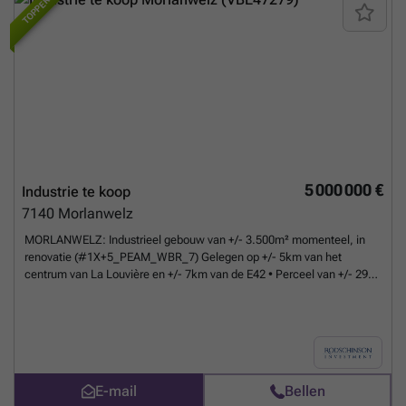
TOPPER
5 000 000 €
Industrie te koop
7140
Morlanwelz
MORLANWELZ: Industrieel gebouw van +/- 3.500m² momenteel, in
renovatie (#1X+5_PEAM_WBR_7) Gelegen op +/- 5km van het
centrum van La Louvière en +/- 7km van de E42 • Perceel van +/- 29
are • +/- 70 individuele opslagunits en stockageruimtes + parking voor
+/- 50 wagens • 4 niveaus (met goederenlift voor 13 personen) • Grote
vrije hoogte: +/- 4,70m • Zeer robuuste structuur: - volledig in beton
(geschikt voor zware machines) - extra verstevigingen via stalen
liggers • Verkoopvoorwaarden: volledig verhuurd pand • Geschat
jaarlijks inkomen: +/- 300.000€ • Indicatieve prijs (rendement 6%):
E-mail
Bellen
5.000.000€
Meer weten?