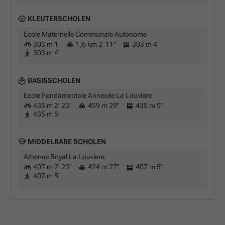
KLEUTERSCHOLEN
Ecole Maternelle Communale Autonome
303 m 1'
1,6 km 2' 11''
303 m 4'
303 m 4'
BASISSCHOLEN
Ecole Fondamentale Annexée La Louvière
435 m 2' 23''
459 m 29''
435 m 5'
435 m 5'
MIDDELBARE SCHOLEN
Athenee Royal La Louviere
407 m 2' 23''
424 m 27''
407 m 5'
407 m 5'