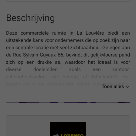
Beschrijving
Deze commerciële ruimte in La Louvière biedt een
uitstekende kans voor ondernemers die op zoek zijn naar
een centrale locatie met veel zichtbaarheid. Gelegen aan
de Rue Sylvain Guyaux 66, bevindt dit gelijkvloerse pand
zich op een drukke as, waardoor het ideaal is voor
diverse doeleinden zoals een kantoor,
schoonheidssalon, vrije beroep, of detailhandel. Het
betreft een ruime commerciële ruimte met grote vitrine,
Toon alles
die niet alleen veel daglicht binnenlaat maar ook de
aandacht trekt van passerend publiek. De indeling
bestaat uit een groot hoofdruimte en een bijkomend
lokaal, samen geschikt voor verschillende zakelijke
activiteiten. Daarnaast is er een toilet voorzien, wat het
comfort en de functionaliteit verhoogt. Deze flexibele
ruimte wordt aangeboden voor €850 per maand, inclusief