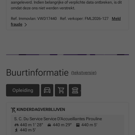
aangeleverd. Indien belangrijke of verplichte data ontbreken, is dit
omdat deze ons niet werden verstrekt.
Ref. Immovlan:
VWD17440
Ref. verkoper:
FML2026-127
Meld
fraude
Buurtinformatie
(tekstversie)
Opleiding
KINDERDAGVERBLIJVEN
S. C. Du Service Service D'Accueillantes Pirouline
440 m 1' 28''
440 m 29''
440 m 5'
440 m 5'