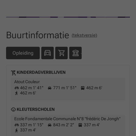
Buurtinformatie
(tekstversie)
Opleiding
KINDERDAGVERBLIJVEN
Atout Couleur
462 m 1' 41''
771 m 1' 51''
462 m 6'
462 m 6'
KLEUTERSCHOLEN
Ecole Fondamentale Communale N°8 "frédéric De Jongh"
337 m 1' 15''
843 m 2' 2''
337 m 4'
337 m 4'