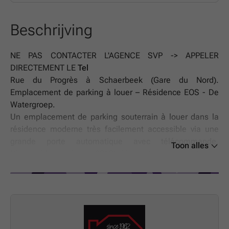
Beschrijving
NE PAS CONTACTER L'AGENCE SVP -> APPELER
DIRECTEMENT LE
Tel
Rue du Progrès à Schaerbeek (Gare du Nord).
Emplacement de parking à louer – Résidence EOS - De
Watergroep.
Un emplacement de parking souterrain à louer dans la
résidence moderne très facilement accessible via une
grande porte automatique avec télécommande.
Toon alles
L’immeuble est récent (2010), bien entretenu et se trouve
à distance de la Gare du Nord, du futur Métro 3 et du
shopping Brabant.
Loyer: 150 €/mois + 30 € de charges. Disponibilité:
immédiate
NE PAS CONTACTER L'AGENCE SVP -> APPELER
DIRECTEMENT LE
Tel