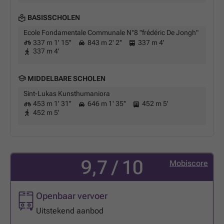
BASISSCHOLEN
Ecole Fondamentale Communale N°8 "frédéric De Jongh"
337 m 1' 15''
843 m 2' 2''
337 m 4'
337 m 4'
MIDDELBARE SCHOLEN
Sint-Lukas Kunsthumaniora
453 m 1' 31''
646 m 1' 35''
452 m 5'
452 m 5'
9,7 / 10
Mobiscore
Openbaar vervoer
Uitstekend aanbod