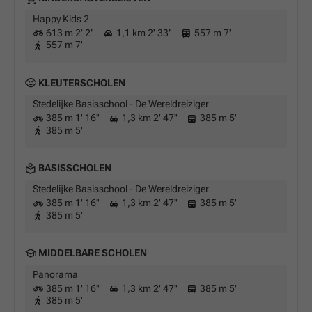
Happy Kids 2
613 m 2' 2''
1,1 km 2' 33''
557 m 7'
557 m 7'
KLEUTERSCHOLEN
Stedelijke Basisschool - De Wereldreiziger
385 m 1' 16''
1,3 km 2' 47''
385 m 5'
385 m 5'
BASISSCHOLEN
Stedelijke Basisschool - De Wereldreiziger
385 m 1' 16''
1,3 km 2' 47''
385 m 5'
385 m 5'
MIDDELBARE SCHOLEN
Panorama
385 m 1' 16''
1,3 km 2' 47''
385 m 5'
385 m 5'