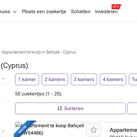
NEW
euws
Plaats een zoekertje
Schatten
Investeren
Appartement te koop in Bahçeli - Cyprus
 (Cyprus)
1 kamer
2 kamers
3 kamers
4 kamers
Tu
50 zoekertjes (1 - 20)
Sorteren
NIEUW
Appartemen