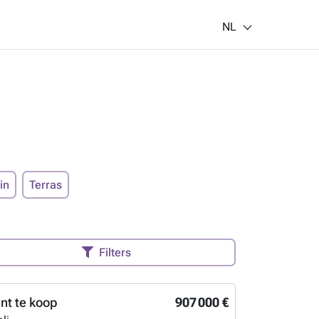
NL
in
Terras
Filters
t te koop
907 000 €