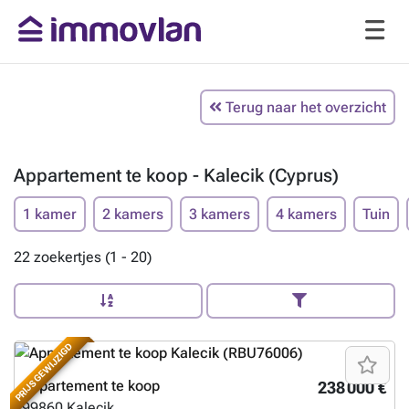
Terug naar het overzicht
Appartement te koop - Kalecik (Cyprus)
1 kamer
2 kamers
3 kamers
4 kamers
Tuin
22 zoekertjes (1 - 20)
PRIJS GEWIJZIGD
Appartement te koop
238 000 €
99860
Kalecik