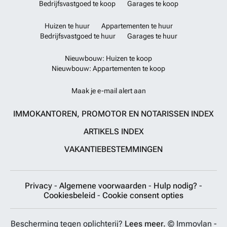
Bedrijfsvastgoed te koop
Garages te koop
Huizen te huur
Appartementen te huur
Bedrijfsvastgoed te huur
Garages te huur
Nieuwbouw: Huizen te koop
Nieuwbouw: Appartementen te koop
Maak je e-mail alert aan
IMMOKANTOREN, PROMOTOR EN NOTARISSEN INDEX
ARTIKELS INDEX
VAKANTIEBESTEMMINGEN
Privacy
-
Algemene voorwaarden
-
Hulp nodig?
-
Cookiesbeleid
-
Cookie consent opties
Bescherming tegen oplichterij?
Lees meer.
© Immovlan -