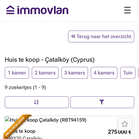
Terug naar het overzicht
Huis te koop - Çatalköy (Cyprus)
1 kamer
2 kamers
3 kamers
4 kamers
Tuin
9 zoekertjes (1 - 9)
PRIJS GEWIJZIGD
Huis te koop
275 000 €
99370
Çatalköy