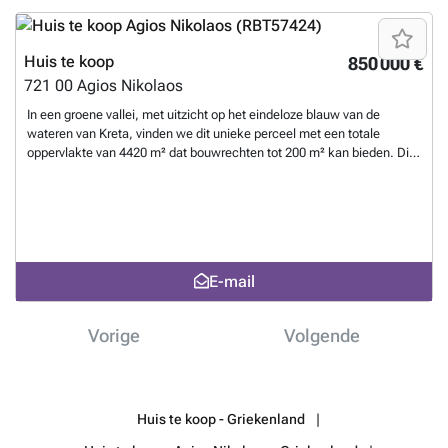
er veel privacy is. Bovendien liggen voorzieningen en diverse stranden
op korte rijafstand.
Meer weten?
Huis te koop
850 000 €
721 00
Agios Nikolaos
In een groene vallei, met uitzicht op het eindeloze blauw van de
wateren van Kreta, vinden we dit unieke perceel met een totale
oppervlakte van 4420 m² dat bouwrechten tot 200 m² kan bieden. Dit
perceel ligt op een unieke locatie in het oosten van Kreta, op
loopafstand van het bekende Vathi strand en biedt de privacy en rust
waar veel mensen naar verlangen. De aansluitingen van elektriciteit
en water zijn dichtbij, terwijl de toegang via een gemakkelijke weg is.
De stad Agios Nikolaos ligt op een paar minuten afstand en de
luchthaven van Heraklion ligt op 65 km afstand.
Meer weten?
E-mail
Vorige
Volgende
Huis te koop - Griekenland