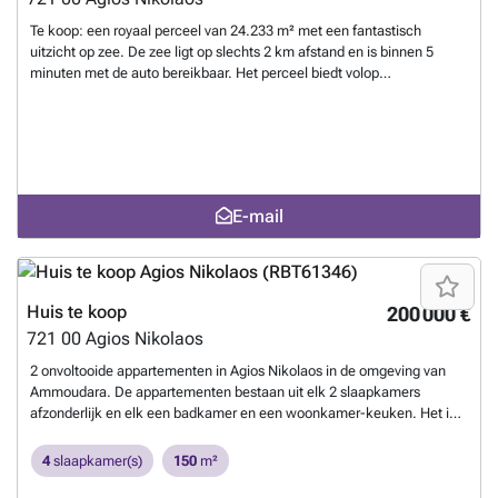
Te koop: een royaal perceel van 24.233 m² met een fantastisch
uitzicht op zee. De zee ligt op slechts 2 km afstand en is binnen 5
minuten met de auto bereikbaar. Het perceel biedt volop
mogelijkheden voor de bouw van een ruime villa of een ander project
in een rustige omgeving, omgeven door natuur en met panoramische
vergezichten; bovendien is het door zijn grootte en ligging ook
interessant als investering. ID 656
Meer weten?
E-mail
Huis te koop
200 000 €
721 00
Agios Nikolaos
2 onvoltooide appartementen in Agios Nikolaos in de omgeving van
Ammoudara. De appartementen bestaan ​​uit elk 2 slaapkamers
afzonderlijk en elk een badkamer en een woonkamer-keuken. Het is
150 m². in totaal op een perceel van 1345m2. Het heeft een prachtig
uitzicht op de zee en de bergen. De afstand vanaf de zee is ongeveer 5
4
slaapkamer(s)
150
m²
minuten met de auto en vanaf de stad Agios Nikolaos is het 30
minuten. Het is ideaal voor toeristische exploitatie en voor permanente