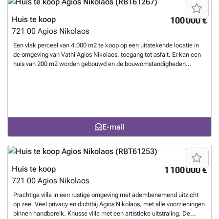
Elounda kunt u een auto huren, excursies naar verschillende
bestemmingen organiseren, of genieten van wandelen, klimmen en
Huis te koop
100 000 €
vele interessante plekken verkennen. ID 748
Meer weten?
721 00
Agios Nikolaos
Een vlak perceel van 4.000 m2 te koop op een uitstekende locatie in
de omgeving van Vathi Agios Nikolaos, toegang tot asfalt. Er kan een
huis van 200 m2 worden gebouwd en de bouwomstandigheden
variëren afhankelijk van het gebruik van het onroerend goed. Het ligt
zeer dicht bij de prachtige stranden van de omgeving en op 720 meter
afstand. van de zee. Het omvat ongeveer 80 olijfbomen en ze bieden
olijfolie van uitstekende kwaliteit. Het ligt in een toeristisch
ontwikkelingsgebied.
Meer weten?
E-mail
Huis te koop
1 100 000 €
721 00
Agios Nikolaos
Prachtige villa in een rustige omgeving met adembenemend uitzicht
op zee. Veel privacy en dichtbij Agios Nikolaos, met alle voorzieningen
binnen handbereik. Knusse villa met een artistieke uitstraling. De