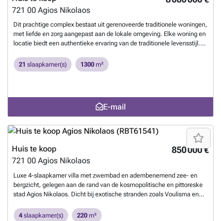
721 00
Agios Nikolaos
Dit prachtige complex bestaat uit gerenoveerde traditionele woningen,
met liefde en zorg aangepast aan de lokale omgeving. Elke woning en
locatie biedt een authentieke ervaring van de traditionele levensstijl.
Gelegen tegenover het prachtige historische eiland, biedt het complex
een adembenemend uitzicht op zee en de bergen. Het complex
21
slaapkamer(s)
1300
m²
bestaat uit 10 gerenoveerde huizen, waarvan 5 met privézwembad en
één villa met een ruim zwembad en tuin. De woonoppervlakte van de
woningen varieert van 85 m² tot 230 m². We kunnen elke woning
individueel met u bespreken en aanpassen aan uw wensen. ID
E-mail
849
Meer weten?
Huis te koop
850 000 €
721 00
Agios Nikolaos
Luxe 4-slaapkamer villa met zwembad en adembenemend zee- en
bergzicht, gelegen aan de rand van de kosmopolitische en pittoreske
stad Agios Nikolaos. Dicht bij exotische stranden zoals Voulisma en
Almyros Beach. Deze prachtige villa beschikt over een privézwembad
van 65 m² met jacuzzi en een panoramisch uitzicht op de zee en de
4
slaapkamer(s)
220
m²