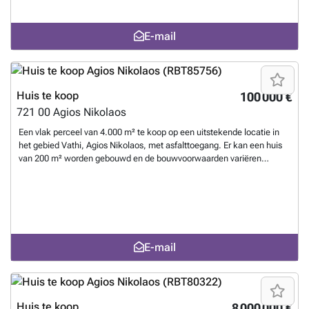
bewoning. ID 612
Meer weten?
E-mail
Huis te koop
100 000 €
721 00
Agios Nikolaos
Een vlak perceel van 4.000 m² te koop op een uitstekende locatie in
het gebied Vathi, Agios Nikolaos, met asfalttoegang. Er kan een huis
van 200 m² worden gebouwd en de bouwvoorwaarden variëren
afhankelijk van het gebruik van het onroerend goed. Het ligt zeer dicht
bij de prachtige stranden van het gebied en op 720 m van de zee. Het
perceel bevat ongeveer 80 olijfbomen die hoogwaardige olijfolie
opleveren. Het bevindt zich in een toeristische ontwikkelingszone. ID
584
Meer weten?
E-mail
Huis te koop
8 000 000 €