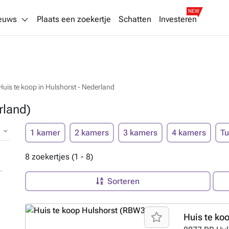
NEW
euws
Plaats een zoekertje
Schatten
Investeren
Huis te koop in Hulshorst - Nederland
rland)
1 kamer
2 kamers
3 kamers
4 kamers
Tu
8 zoekertjes (1 - 8)
Sorteren
Huis te ko