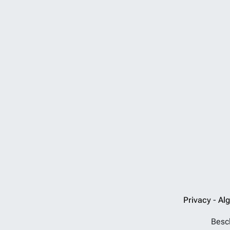
Privacy
-
Al
Besch