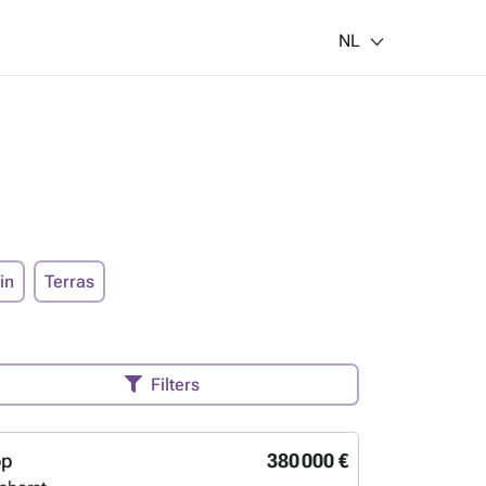
NL
in
Terras
Filters
op
380 000 €