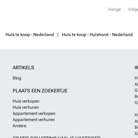
ruimte om fietse
badkamer(s) zij
wasmachineaans
Vorige
Volg
ook is er nog ee
infraroodpanele
weten?
zonovergoten ka
vakantieverblijf
het gezin en/of
Huis te koop - Nederland
Huis te koop - Hulshorst - Nederland
tegemoet. Dit ko
nog eens voor ee
eethoek en de k
loungehoek is u
en een tv-meube
ARTIKELS
I
een CAI-aanslui
een houten tafe
Blog
H
afgewerkt en lu
A
vriescombinati
PLAATS EEN ZOEKERTJE
G
inductiekookpla
B
creëren zes sla
Huis verkopen
aaneengeschove
G
Huis verhuren
inbouwkast. De 
Appartement verkopen
slaapkamers zi
H
Appartement verhuren
gescheiden door
A
Andere
aanwezig. De mo
B
de douchecabine,
G
Daarnaast is er 