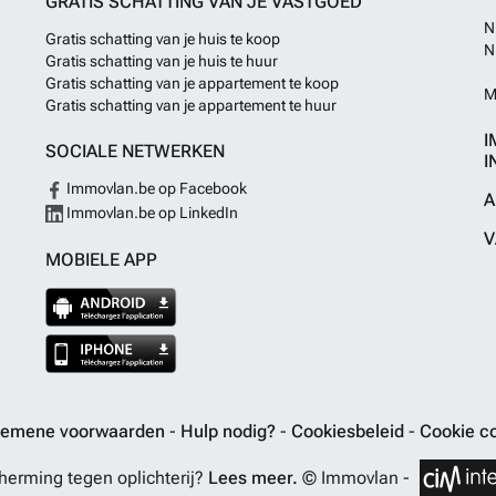
GRATIS SCHATTING VAN JE VASTGOED
prachtig onderh
N
Gratis schatting van je huis te koop
vakantie. Er is 
N
Gratis schatting van je huis te huur
ruimte om fietse
wasmachineaans
Gratis schatting van je appartement te koop
M
infraroodpanele
Gratis schatting van je appartement te huur
Europarcs verhu
I
verplichting Se
SOCIALE NETWERKEN
I
aan.
Meer wet
Immovlan.be op Facebook
A
Immovlan.be op LinkedIn
V
MOBIELE APP
gemene voorwaarden
-
Hulp nodig?
-
Cookiesbeleid
-
Cookie co
erming tegen oplichterij?
Lees meer.
© Immovlan -