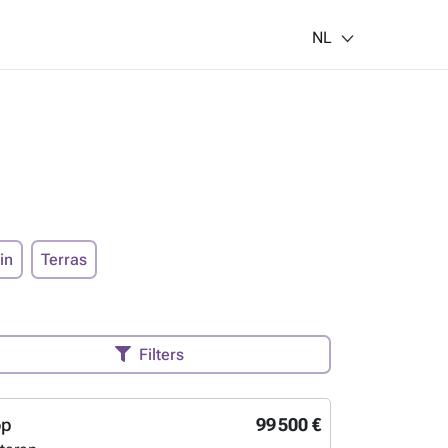
NL
in
Terras
Filters
op
99 500 €