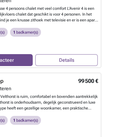
teren
sse 4 persoons chalet met veel comfort L’Avenir 4 is een
lijkvloers chalet dat geschikt is voor 4 personen. In het
nd je een knusse zithoek met televisie en er is een aparte
g. De keuken heeft alles wat je nodig hebt. Het is onder
st met een vaatwasser, combimagnetron, waterkoker en
(s)
1
badkamer(s)
ezetapparaat. Verder heeft het chalet 2 slaapkamers met
onsbedden. Ook is er een badkamer met regendouche,
et. Buiten kun je heerlijk genieten op het terras met
 kunt 1 auto bij het chalet parkeren en er is gratis wifi
acteer
Details
er weten?
op
99 500 €
teren
 Velthorst is ruim, comfortabel en bovendien aantrekkelijk
lthorst is onderhoudsarm, degelijk geconstrueerd en luxe
 type heeft een gezellige woonkamer, een praktische
 voorzien van inbouwapparatuur, twee royaal uitgevoerde
 een badkamer met douche en toilet.
Meer weten?
(s)
1
badkamer(s)