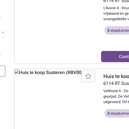
6114 RT
Sus
L'Avenir 4 - Knu
vrijstaand en ge
woongedeelte vi
eethoek aanwezi
andere uitgeru
2
slaapkamer
een filterkoffi
elk 2 eenperso
wastafel en toil
tuinmeubilair. Je
Cont
beschikbaar.
Me
Huis te ko
6114 RT
Sus
Velthorst 4 - De
geprijsd. De Ve
uitgevoerd. Dit
keuken volledig
slaapkamers en
2
slaapkamer