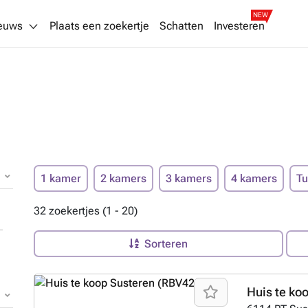
NEW
euws
Plaats een zoekertje
Schatten
Investeren
1 kamer
2 kamers
3 kamers
4 kamers
Tu
32 zoekertjes (1 - 20)
Sorteren
Huis te ko