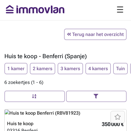
Terug naar het overzicht
Huis te koop - Benferri (Spanje)
1 kamer
2 kamers
3 kamers
4 kamers
Tuin
6 zoekertjes (1 - 6)
Huis te koop
350 000 €
03316
Benferri