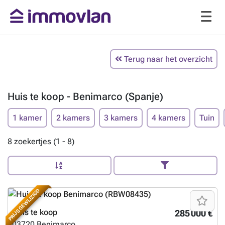
Terug naar het overzicht
Huis te koop - Benimarco (Spanje)
1 kamer
2 kamers
3 kamers
4 kamers
Tuin
8 zoekertjes (1 - 8)
PRIJS GEWIJZIGD
Huis te koop
285 000 €
03720
Benimarco