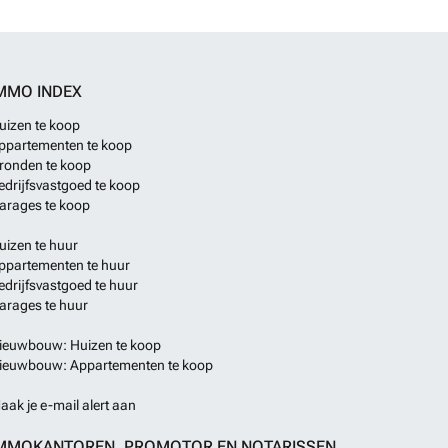
 en ook Jávea is eenvoudig bereikbaar met voorzieningen,
activiteiten gedurende het hele jaar.Monte Solana maakt
Marina Alta, een regio met traditionele dorpen, groene
n goede verbindingen. In Pedreguer en de omliggende
MMO INDEX
upermarkten, café’s, sportmogelijkheden en
 te vinden. De luchthaven van Alicante ligt op ongeveer 1
uizen te koop
n rijden, waardoor zowel korte verblijven als langere
ppartementen te koop
e organiseren zijn.
Meer weten?
ronden te koop
edrijfsvastgoed te koop
arages te koop
uizen te huur
ppartementen te huur
edrijfsvastgoed te huur
arages te huur
ieuwbouw: Huizen te koop
ieuwbouw: Appartementen te koop
aak je e-mail alert aan
MMOKANTOREN, PROMOTOR EN NOTARISSEN