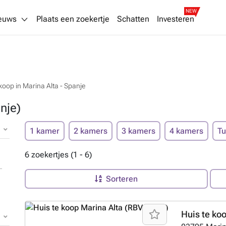
NEW
euws
Plaats een zoekertje
Schatten
Investeren
 koop in Marina Alta - Spanje
nje)
1 kamer
2 kamers
3 kamers
4 kamers
Tu
6 zoekertjes (1 - 6)
Sorteren
Huis te ko