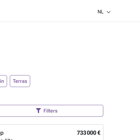
NL
in
Terras
Filters
op
733 000 €