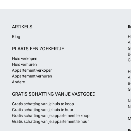
minuten rijden,
gastronomie en 
deel uit van de 
landschappen e
ARTIKELS
I
plaatsen zijn s
gezondheidszorg
Blog
H
uur en 10 minute
A
periodes goed t
PLAATS EEN ZOEKERTJE
G
B
Huis verkopen
G
Huis verhuren
Appartement verkopen
H
Appartement verhuren
A
Andere
B
G
GRATIS SCHATTING VAN JE VASTGOED
N
Gratis schatting van je huis te koop
N
Gratis schatting van je huis te huur
Gratis schatting van je appartement te koop
M
Gratis schatting van je appartement te huur
I