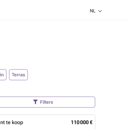
NL
in
Terras
Filters
t te koop
110 000 €