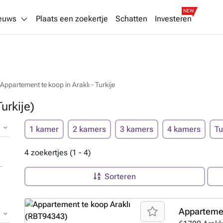
NEW
euws
Plaats een zoekertje
Schatten
Investeren
Appartement te koop in Araklı - Turkije
urkije)
1 kamer
2 kamers
3 kamers
4 kamers
Tu
4 zoekertjes (1 - 4)
Sorteren
Appartemen