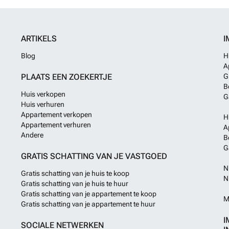
ARTIKELS
I
Blog
H
A
PLAATS EEN ZOEKERTJE
G
B
Huis verkopen
G
Huis verhuren
Appartement verkopen
H
Appartement verhuren
A
Andere
B
G
GRATIS SCHATTING VAN JE VASTGOED
N
Gratis schatting van je huis te koop
N
Gratis schatting van je huis te huur
Gratis schatting van je appartement te koop
M
Gratis schatting van je appartement te huur
I
SOCIALE NETWERKEN