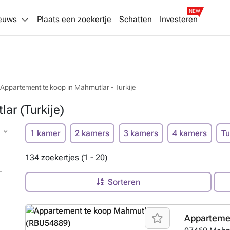
NEW
euws
Plaats een zoekertje
Schatten
Investeren
Appartement te koop in Mahmutlar - Turkije
ar (Turkije)
1 kamer
2 kamers
3 kamers
4 kamers
Tu
134 zoekertjes (1 - 20)
Sorteren
Appartemen