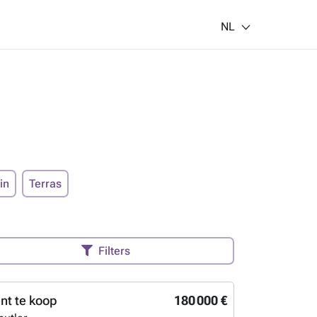
NL
in
Terras
Filters
t te koop
180 000 €