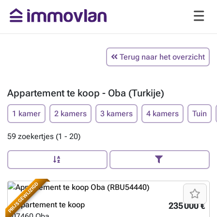
Terug naar het overzicht
Appartement te koop - Oba (Turkije)
1 kamer
2 kamers
3 kamers
4 kamers
Tuin
59 zoekertjes (1 - 20)
PRIJS GEWIJZIGD
Appartement te koop
235 000 €
07460
Oba