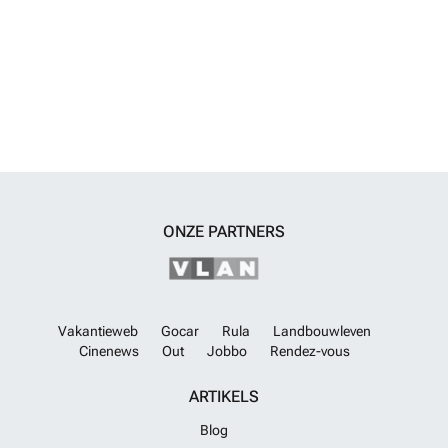
gebruiksoppervlakte van 65 m², een open keuken, 1 badkamer en 1
balkon. TZX-00269
Meer weten?
ONZE PARTNERS
Vakantieweb
Gocar
Rula
Landbouwleven
Cinenews
Out
Jobbo
Rendez-vous
ARTIKELS
Blog