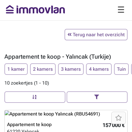
Terug naar het overzicht
Appartement te koop - Yalıncak (Turkije)
1 kamer
2 kamers
3 kamers
4 kamers
Tuin
10 zoekertjes (1 - 10)
Appartement te koop
157 000 €
61220
Yalıncak