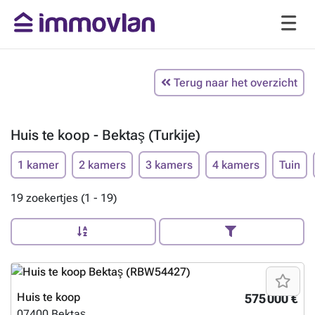
Terug naar het overzicht
Huis te koop - Bektaş (Turkije)
1 kamer
2 kamers
3 kamers
4 kamers
Tuin
19 zoekertjes (1 - 19)
Huis te koop
575 000 €
07400
Bektaş