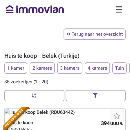
Terug naar het overzicht
Huis te koop - Belek (Turkije)
1 kamer
2 kamers
3 kamers
4 kamers
Tuin
35 zoekertjes (1 - 20)
PRIJS GEWIJZIGD
Huis te koop
394 000 €
07500
Belek