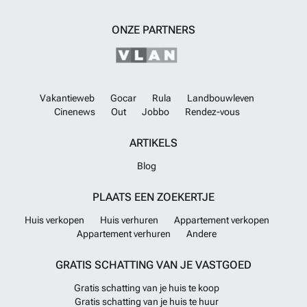
Belek. Daarnaast zijn attracties zoals het Land of Legends Theme
Park op 8,8 km afstand gelegen en de internationale luchthaven van
ONZE PARTNERS
Antalya is bereikbaar binnen 35 km. Voor de vraagprijs van 505.000
euro biedt deze woning een unieke kans om te wonen in een gebied
dat rust, gemak en investeringsmogelijkheden combineert. Neem
contact op voor meer informatie of om een bezoek te plannen.
Meer
weten?
Vakantieweb
Gocar
Rula
Landbouwleven
Cinenews
Out
Jobbo
Rendez-vous
ARTIKELS
Blog
PLAATS EEN ZOEKERTJE
Huis verkopen
Huis verhuren
Appartement verkopen
Appartement verhuren
Andere
GRATIS SCHATTING VAN JE VASTGOED
Gratis schatting van je huis te koop
Gratis schatting van je huis te huur