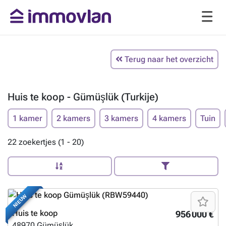
Terug naar het overzicht
Huis te koop - Gümüşlük (Turkije)
1 kamer
2 kamers
3 kamers
4 kamers
Tuin
22 zoekertjes (1 - 20)
NIEUW
Huis te koop
956 000 €
48970
Gümüşlük