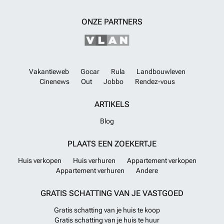
afstand van het centrum van Gümüşlük (1 km), stranden (2,5 km), en
belangrijke voorzieningen zoals de Yalikavak Marina (10 km), het
ONZE PARTNERS
staatsziekenhuis van Bodrum (13 km) en het stadscentrum van
Bodrum (20 km). De nabijheid van de luchthaven Bodrum-Milas (56
km) zorgt bovendien voor uitstekende bereikbaarheid. Deze villa wordt
aangeboden voor de prijs van 470.000 euro. Voor meer informatie of
een bezoek kunt u contact opnemen met de verkoper via referentie
RBW13931.
Meer weten?
Vakantieweb
Gocar
Rula
Landbouwleven
Cinenews
Out
Jobbo
Rendez-vous
ARTIKELS
Blog
PLAATS EEN ZOEKERTJE
Huis verkopen
Huis verhuren
Appartement verkopen
Appartement verhuren
Andere
GRATIS SCHATTING VAN JE VASTGOED
Gratis schatting van je huis te koop
Gratis schatting van je huis te huur