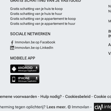
GRATIS SCHATTING VAN JE VASTGOED
N
Gratis schatting van je huis te koop
N
Gratis schatting van je huis te huur
Gratis schatting van je appartement te koop
M
Gratis schatting van je appartement te huur
I
SOCIALE NETWERKEN
I
Immovlan.be op Facebook
A
Immovlan.be op LinkedIn
V
MOBIELE APP
gemene voorwaarden
-
Hulp nodig?
-
Cookiesbeleid
-
Cookie co
erming tegen oplichterij?
Lees meer.
© Immovlan -