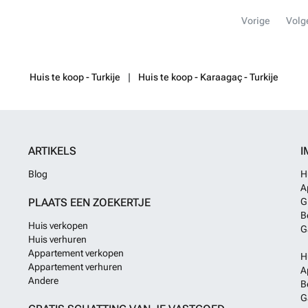
en camerasystee
Vorige
Volg
suite badkamer,
zijn uitgerust 
ingebouwde keu
laminaat en ke
watertank, PVC
Huis te koop - Turkije
Huis te koop - Karaagaç - Turkije
weten?
ARTIKELS
I
Blog
H
A
PLAATS EEN ZOEKERTJE
G
B
Huis verkopen
G
Huis verhuren
Appartement verkopen
H
Appartement verhuren
A
Andere
B
G