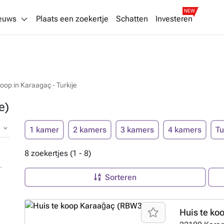
NEW
euws
Plaats een zoekertje
Schatten
Investeren
koop in Karaagaç - Turkije
e)
1 kamer
2 kamers
3 kamers
4 kamers
Tu
8 zoekertjes (1 - 8)
Sorteren
Huis te ko