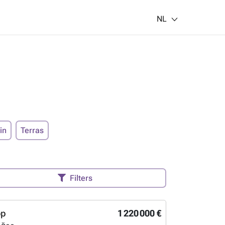
NL
in
Terras
Filters
op
1 220 000 €