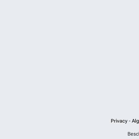
Privacy
-
Al
Besch