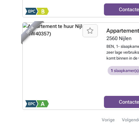
Contact
OPTIE
Appartement
2560
Nijlen
BEN, 1- slaapkame
zeer lage verbruiks
komt binnen in de
geïnstalleerd). Va
toegang naar het r
1
slaapkamer(s)
toegang naar het 
uitgerust met inlo
alsook naar de apa
slaapkamer. Er is 
Bijzonderheden: -
Contact
verbruik
Meer wet
Vorige
Volgend