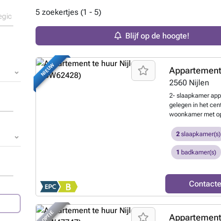
5 zoekertjes (1 - 5)
Blijf op de hoogte!
NIEUW
Appartement
2560
Nijlen
2- slaapkamer appa
gelegen in het cen
woonkamer met ope
twee slaapkamers e
garagebox achtera
2
slaapkamer(s)
In het centrum - G
1
badkamer(s)
Contact
OPTIE
Appartement