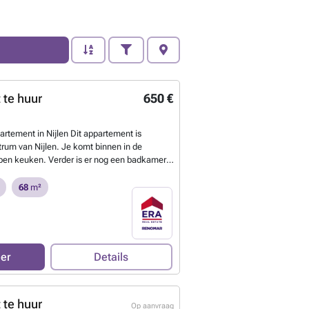
 te huur
650 €
rtement in Nijlen Dit appartement is
trum van Nijlen. Je komt binnen in de
n keuken. Verder is er nog een badkamer,
n een kleine aparte bergruimte. Er is een
an het gebouw voorzien. Bijzonderheden: -
68
m²
arage box inclusief - EPC B
Meer weten?
eer
Details
 te huur
Op aanvraag