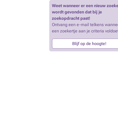
Weet wanneer er een nieuw zoeke
wordt gevonden dat bij je
zoekopdracht past!
Ontvang een e-mail telkens wanne
een zoekertje aan je criteria voldoe
Blijf op de hoogte!