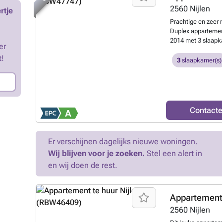
2560
Nijlen
rtje
Prachtige en zeer
Duplex appartemen
2014 met 3 slaapk
er
energiezuinige wa
t!
type D met warmte
3
slaapkamer(s)
Zuidkant: volledi
slaapkamer, terra
wasplaats/technis
en badkamer. BIJ
centrum -2 autosta
Contact
mogelijk. -Geen g
fietsberging in ga
Er verschijnen dagelijks nieuwe woningen.
Wij blijven voor je zoeken.
Stel een alert in
en wij doen de rest.
Appartement
2560
Nijlen