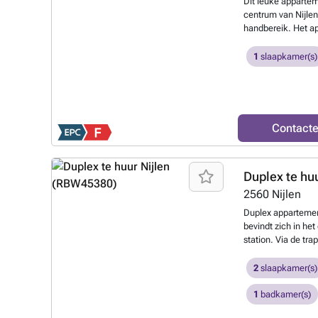
Dit leuke apparte
centrum van Nijlen
handbereik. Het a
daarom zijn er ook
leefruimte met ope
1
slaapkamer(s)
badkamer en één s
omheind terras en
over een gemeensc
voor de afvalconta
Beschikbaar vanaf
Contact
afspraak!
Meer we
Duplex te hu
2560
Nijlen
Duplex appartemen
bevindt zich in he
station. Via de tra
de keuken. Achter
douche, ligbad en 
2
slaapkamer(s)
Bijzonderheden: - 
openbaar vervoer 
1
badkamer(s)