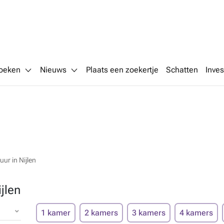
oeken
Nieuws
Plaats een zoekertje
Schatten
Inves
ur in Nijlen
jlen
1 kamer
2 kamers
3 kamers
4 kamers