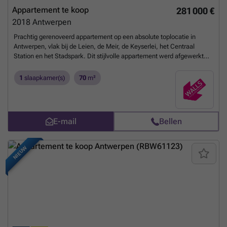
Appartement te koop
281 000 €
2018
Antwerpen
Prachtig gerenoveerd appartement op een absolute toplocatie in
Antwerpen, vlak bij de Leien, de Meir, de Keyserlei, het Centraal
Station en het Stadspark. Dit stijlvolle appartement werd afgewerkt
met hedendaagse kleuren, warme tinten en een moderne,
designachtige uitstraling. De lichtrijke woonkamer, vernieuwde
1
slaapkamer(s)
70
m²
keuken met alle comfort, gezellige slaapkamer met ingemaakte
kasten en badkamer met inloopdouche zorgen voor een instapklaar
geheel. Daarnaast beschikt het appartement over een kelderberging
en gemeenschappelijke fietsenberging. EPC: 199 kWh/m² per jaar,
E-mail
Bellen
label B. Elektrische keuring conform. Ideaal voor wie centraal, stijlvol
en comfortabel wil wonen. Snel een bezoek inplannen is
aangeraden.
Meer weten?
NIEUW