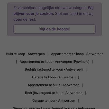
gas - vrij bij akte - aparte nutsvoorzieningen (water, gas en elektra) *
Enkele fotos werden met behulp van AI bewerkt en tonen een
Er verschijnen dagelijks nieuwe woningen.
Wij
mogelijke inrichting of renovatie. Deze beelden dienen uitsluitend ter
blijven voor je zoeken.
Stel een alert in en wij
illustratie.
Meer weten?
doen de rest.
Blijf op de hoogte!
Huis te koop - Antwerpen
Appartement te koop - Antwerpen
Appartement te koop - Antwerpen (Provincie)
Bedrijfsvastgoed te koop - Antwerpen
Garage te koop - Antwerpen
Appartement te huur - Antwerpen
Bedrijfsvastgoed te huur - Antwerpen
Garage te huur - Antwerpen
Nieuwbouwproject appartement te koop - Antwerpen