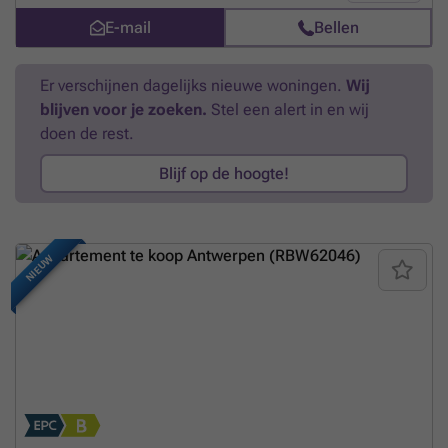
functie. De achterste slaapkamer geeft toegang tot een tweede
E-mail
Bellen
terras. De warme houtaccenten, visgraatlaminaat, fietsenstalling en
gunstige EPC-score van 104 kWh/m² met label B maken dit een
instapklare woonst op een absolute toplocatie.
Meer weten?
Er verschijnen dagelijks nieuwe woningen.
Wij
blijven voor je zoeken.
Stel een alert in en wij
doen de rest.
Blijf op de hoogte!
NIEUW