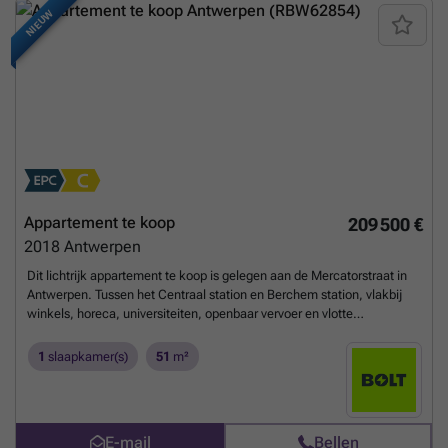
NIEUW
Appartement te koop
209 500 €
2018
Antwerpen
Dit lichtrijk appartement te koop is gelegen aan de Mercatorstraat in
Antwerpen. Tussen het Centraal station en Berchem station, vlakbij
winkels, horeca, universiteiten, openbaar vervoer en vlotte
bereikbaarheid. Het appartement is zo'n 51m² groot (cfr. EPC) en
beschikt over een 1 grote slaapkamer. De grote raampartijen laten het
1
slaapkamer(s)
51
m²
daglicht rijkelijk binnen en bieden een uniek uitzicht op de
karaktervolle torens van het Antwerpse Centraal Station. Er is een
gezellige en grote gemeenschappelijke tuin aanwezig. Indeling -
gelegen op derde verdieping (lift aanwezig) - inkomhal met
E-mail
Bellen
ingemaakte kast - woonkamer en eetkamer - geïnstalleerde keuken -