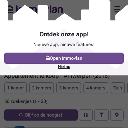
Ontdek onze app!
Nieuwe app, nieuwe features!
Open Immovlan
Niet nu
Appartement te koop - Antwerpen (2018)
1 kamer
2 kamers
3 kamers
4 kamers
Tuin
50 zoekertjes (1 - 20)
Blijf op de hoogte!