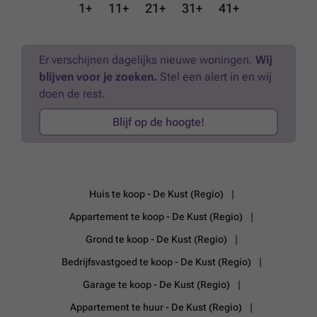
Panne, op wandelafstand van de Zeedijk en het strand. Perfect als
1+
11+
21+
31+
41+
tweede verblijf, investering of eigen woonst. Interesse? Contacteer
Frederick vandaag nog voor meer informatie of een bezoek via
###
Meer weten?
Er verschijnen dagelijks nieuwe woningen.
Wij
blijven voor je zoeken.
Stel een alert in en wij
doen de rest.
Blijf op de hoogte!
Huis te koop - De Kust (Regio)
Appartement te koop - De Kust (Regio)
Grond te koop - De Kust (Regio)
Bedrijfsvastgoed te koop - De Kust (Regio)
Garage te koop - De Kust (Regio)
Appartement te huur - De Kust (Regio)