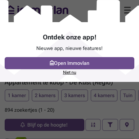
Ontdek onze app!
Nieuwe app, nieuwe features!
Open Immovlan
Niet nu
Appartement te koop - De Kust (Regio)
1 kamer
2 kamers
3 kamers
4 kamers
Tuin
894 zoekertjes (1 - 20)
Blijf op de hoogte!