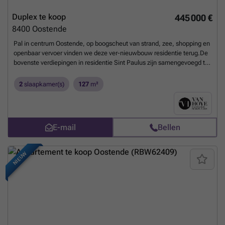
Duplex te koop
445 000 €
8400
Oostende
Pal in centrum Oostende, op boogscheut van strand, zee, shopping en
openbaar vervoer vinden we deze ver-nieuwbouw residentie terug.De
bovenste verdiepingen in residentie Sint Paulus zijn samengevoegd tot
één magnifieke duplex met een bewoonbare oppervlakte van 127m2.
Dit pareltje omvat een prachtige woonkamer met open ingerichte
2
slaapkamer(s)
127
m²
keuken met kwaliteitsapparatuur en aansluitend zonneterras van
12m2. De dakverdieping omvat nog twee prachtige slaapkamers met
moderne badkamer en berging, die eventueel mogelijkheid bied tot
het onwerpen van een dressing aansluitend aan de master-bedroom.
E-mail
Bellen
Oplevering voorzien najaar 2026 - Zo goed als nieuwbouw, maar
verkoop onder registratiestelsel!
Meer weten?
NIEUW