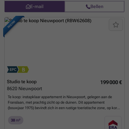
woonproject op de Oosteroever? Contacteer ons kantoor.
Meer
E-mail
Bellen
weten?
NIEUW
Studio te koop
199 000 €
8620
Nieuwpoort
Te koop: instapklaar appartement in Nieuwpoort, gelegen aan de
Franslaan, met prachtig zicht op de duinen. Dit appartement
(bouwjaar 1975) bevindt zich in een rustige toeristische zone, op korte
afstand van openbaar vervoer en strand. Dankzij de volledig
zongerichte ligging geniet u de hele dag van natuurlijke lichtinval,
38
m²
zonder inkijk van buren. Het pand is instapklaar, waardoor u meteen