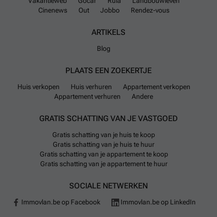
Vakantieweb
Gocar
Rula
Landbouwleven
Cinenews
Out
Jobbo
Rendez-vous
ARTIKELS
Blog
PLAATS EEN ZOEKERTJE
Huis verkopen
Huis verhuren
Appartement verkopen
Appartement verhuren
Andere
GRATIS SCHATTING VAN JE VASTGOED
Gratis schatting van je huis te koop
Gratis schatting van je huis te huur
Gratis schatting van je appartement te koop
Gratis schatting van je appartement te huur
SOCIALE NETWERKEN
Immovlan.be op Facebook
Immovlan.be op LinkedIn