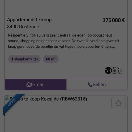
Appartement te koop
375 000 €
8400
Oostende
Residentie Sint-Paulus is zeer centraal gelegen, op boogscheut
strand, shopping en openbaar vervoer. De tweede verdieping van dit
knap gerenoveerde pareltje omvat twee mooie appartementen,
telkens met 1-slaapkamer. Deze aan de rechterzijde heeft een
bewoonbare oppervlakte van 60m2 met een prachtig zonneterras van
1
slaapkamer(s)
60
m²
30m2, werkelijk uniek! Het appartement zelf, omvat een inkomhal
met gastentoilet, lichtrijke woonkamer, open ingerichte keuken, één
slaapkamer, moderne badkamer met instapdouche, bergruimte en
een magnifiek terras. De volledige residentie werd kwaliteitsvol en
E-mail
Bellen
energetisch gerenoveerd met vloerverwarming, warmtepomp, massief
eiken parket, kwaliteitstoestellen, .. Oplevering voorzien oktober 2026
- VER-NIEUWBOUW, MAAR VERKOOP ONDER REGISTRATIE!
Meer
NIEUW
weten?