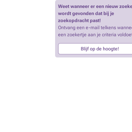
Weet wanneer er een nieuw zoeke
wordt gevonden dat bij je
zoekopdracht past!
Ontvang een e-mail telkens wanne
een zoekertje aan je criteria voldoe
Blijf op de hoogte!