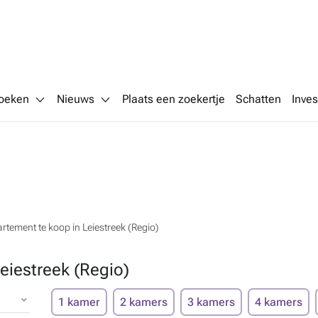
oeken
Nieuws
Plaats een zoekertje
Schatten
Inves
rtement te koop in Leiestreek (Regio)
eiestreek (Regio)
1 kamer
2 kamers
3 kamers
4 kamers