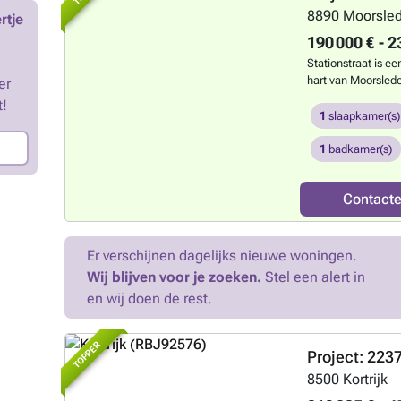
8890
Moorsle
rtje
190 000 € - 2
Stationstraat is ee
hart van Moorsled
er
met 1 slaapkamer
t!
de karaktervolle u
1
slaapkamer(s)
gevel. Dankzij de 
van winkels, horec
1
badkamer(s)
je van alle dageli
biedt een aangena
Contact
een zonnig gemeens
ontmoetingsplek v
project over een f
voor elk appartem
Er verschijnen dagelijks nieuwe woningen.
aan hun trekken. M
Wij blijven voor je zoeken.
Stel een alert in
Kortrijk en wordt 
en wij doen de rest.
fietsgebieden zoal
Polygoonbos. Zo co
woonomgeving met 
TOPPER
recreatiemogelijk
Project: 22
###
Meer weten
8500
Kortrijk