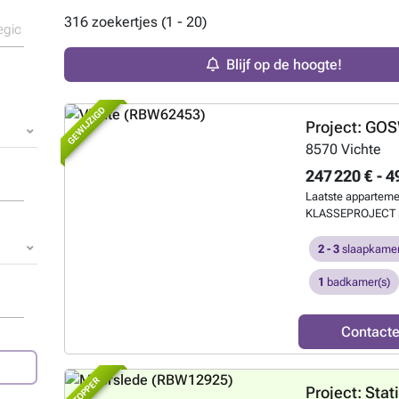
316 zoekertjes (1 - 20)
Blijf op de hoogte!
GEWIJZIGD
Project: GO
8570
Vichte
247 220 € - 4
Laatste apparte
KLASSEPROJECT pa
(wekelijkse markt,
de Kerk). Pracht
2 - 3
slaapkamer
inspraak in de mat
mogelijk. Vraag n
1
badkamer(s)
Contact
TOPPER
Project: Stat