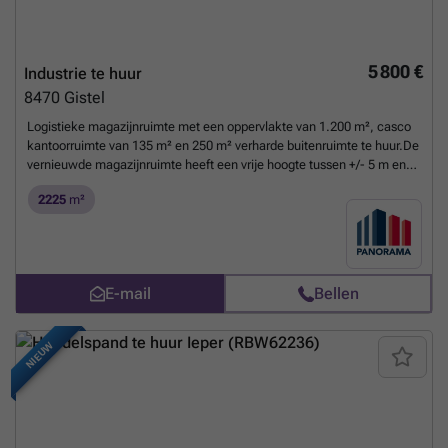
vermelde maandelijkse vergoeding is exclusief btw (21%), onroerende
voorheffing en servicekost)- Onze referentie op ### : P0019-2 of
contacteer ons via ###
Meer weten?
5 800 €
Industrie te huur
8470
Gistel
Logistieke magazijnruimte met een oppervlakte van 1.200 m², casco
kantoorruimte van 135 m² en 250 m² verharde buitenruimte te huur.De
vernieuwde magazijnruimte heeft een vrije hoogte tussen +/- 5 m en
8,17 m en is toegankelijk via een laadkade aan de voorzijde en een
2225
m²
elektrische sectionaalpoort aan de achterzijde. Bijkomend is het
magazijn voorzien van 380 V, lichtstraten, een polybetonvloer en de
nodige sanitaire voorzieningen. Het dak en de verlichting zijn net
vernieuwd.De casco kantoorruimte is gelegen op de eerste verdieping
en is uitgerust met vloerverwarming. Er is een sanitaire blok voorzien
E-mail
Bellen
met drie toiletten + ruimte voor een kitchenette. De kantoorruimte zelf
is nog vrij in te delen.Ruime parkeer- en manoeuvreerruimte voorzien
op het terrein.Onmiddellijk beschikbaar.Fantastisch gelegen op
NIEUW
bedrijventerrein Konijnenbos op amper 1 km van de Oostendsebaan /
Torhoutsebaan (N33) en tevens op slechts 3 km van de E40 op- en afrit
5 Gistel.Contacteer PANORAMA B2B voor bijkomende inlichtingen of
een vrijblijvend plaatsbezoek ###
Meer weten?