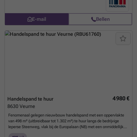
toplocatie is dit dé ideale uitvalsbasis om uw bedrijf in de kijker te
zetten.De ruimte maakt deel uit van een grotere site genaamd "OTAX"
met ruime parkeermogelijkheden (94 parkeerplaatsen te gebruiken
E-mail
Bellen
door 4 handelszaken). Tevens mogelijkheid tot huren van
handelsruimtes van 343 m² tot 1.302 m². Beschikbaarheid in
overleg.Contacteer PANORAMA B2B voor bijkomende inlichtingen,
plannen of een vrijblijvend plaatsbezoek ###
Meer weten?
4 980 €
Handelspand te huur
8630
Veurne
Fenomenaal gelegen nieuwbouw handelspand met een oppervlakte
van 498 m² (uitbreidbaar tot 1.302 m²) te huur langs de bedrijvige
Ieperse Steenweg, vlak bij de Europalaan (N8) met een onmiddellijke
verbinding naar de E40 op- en afrit 1a Veurne.De casco commerciële