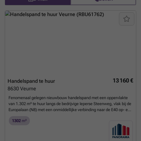
door 4 handelszaken). Tevens mogelijkheid tot huren van
handelsruimtes van 343 m² tot 1.302 m². Beschikbaarheid in
overleg.Contacteer PANORAMA B2B voor bijkomende inlichtingen,
plannen of een vrijblijvend plaatsbezoek ###
Meer weten?
13 160 €
Handelspand te huur
8630
Veurne
Fenomenaal gelegen nieuwbouw handelspand met een oppervlakte
van 1.302 m² te huur langs de bedrijvige Ieperse Steenweg, vlak bij de
Europalaan (N8) met een onmiddellijke verbinding naar de E40 op- en
afrit 1a Veurne.De casco commerciële ruimte situeert zich op het
1302
m²
gelijkvloers en geniet dankzij de talrijke raampartijen van veel
lichtinval. In combinatie met de commerciële toplocatie is dit dé
ideale uitvalsbasis om uw bedrijf in de kijker te zetten.De ruimte
maakt deel uit van een grotere site genaamd "OTAX" met ruime