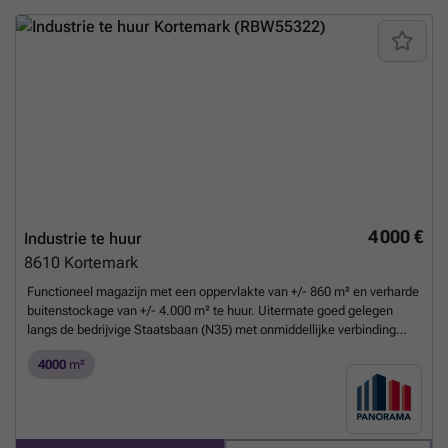
vrijblijvend plaatbezoek ###
Meer weten?
4 000 €
Industrie te huur
8610
Kortemark
Functioneel magazijn met een oppervlakte van +/- 860 m² en verharde
buitenstockage van +/- 4.000 m² te huur. Uitermate goed gelegen
langs de bedrijvige Staatsbaan (N35) met onmiddellijke verbinding
naar de op- en afrit 9 Lichtervelde van de E403 (+/- 18 min).Het
4000
m²
geïsoleerd magazijn is toegankelijk via 2 sectionale poorten met
toegangsdeur. De loods heeft een vrije hoogte tussen +/- 4,45 m en
8,25 m en is voorzien van o.a. lichtstraten, betonvloer, elektriciteit 63A
en water. Ruime parkeer- en manoeuvreerruimte voorzien op het
verhard en omheind terrein (afgesloten met elektrische