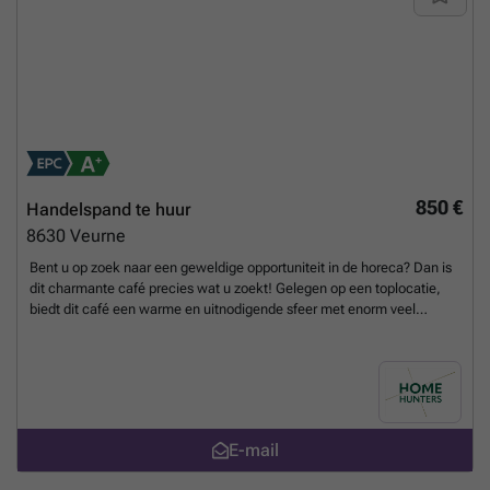
leefkeuken voorzien van alle apparaten en koele berging,
zithoek/bureauruimte, ruime inpandige garage en extra bergruimtes
(technische ruimte en wasberging). Er zijn 4 slaapkamers aanwezig (3
op de eerste verdieping en 1 op het gelijkvloers). De badkamer,
uitgerust met douche, ligbad en dubbele lavabo in meubel, bevindt
zich op het gelijkvloers.Het gehele perceel heeft een oppervlakte van
6.574 m². Achteraan de woning beschikt men over een grote,
aangelegde en zuid-georiënteerde tuin. Vooraan is er ruimte om te
stapelen of voor een afgesloten parkeerterrein.Het woongedeelte
staat in verbinding met de winkelruimte met aanpalende serres,
850 €
Handelspand te huur
bedrijfsgebouwen en opslagruimte, waaronder een grote bergzolder.
8630
Veurne
Alle gebouwen zijn prima onderhouden en in goede staat. Aan
parkeerplaats is er tevens geen gebrek. Ben je op zoek naar een ruime
Bent u op zoek naar een geweldige opportuniteit in de horeca? Dan is
locatie op een commerciële ligging met veel passage en
dit charmante café precies wat u zoekt! Gelegen op een toplocatie,
zichtbaarheid, waar wonen en werken op een aangename manier kan
biedt dit café een warme en uitnodigende sfeer met enorm veel
gecombineerd worden? Dan ben je te Gapaard 6 aan het juiste adres!
zitplaatsen. Het interieur is smaakvol ingericht en zorgt voor een
Troeven: Prima staat van alle gebouwen; commerciële ligging langs
gezellige ambiance die klanten keer op keer aantrekt. troeven: *
de N8 (Veurne-Ieper); bebouwde oppervlakte van maar liefst ca. 2.900
Ruime zitcapaciteit: Voldoende ruimte om ook grotere groepen te
m²; ruime parking en uitgerust met alarmsysteem; 2 koelcellen
kunnen huisvesten. * Gezellige bar: De sfeervol ingerichte bar is een
aanwezig; 7 x 10.000l regenwater; ... Wenst u meer info over de
centrale plek waar gasten graag samenkomen. * Groot terras:
toegestane activiteiten? Of liever een bezichtiging? Neem contact met
Mogelijkheid om een groot terras te plaatsen, perfect voor zonnige
E-mail
ons kantoor en we begeleiden u graag verder tijdens een
dagen en extra omzet. *Keukenmogelijkheid: Ruimte en aansluitingen
plaatsbezoek. Dit kan op het nummer ### of per mail via ###
aanwezig om een keuken te plaatsen, zodat u hapjes en drankjes kunt
.
Meer weten?