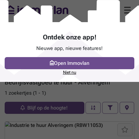
Ontdek onze app!
Nieuwe app, nieuwe features!
Open Immovlan
Niet nu
Bedrijfsvastgoed te huur - Alveringem
1 zoekertjes (1 - 1)
Blijf op de hoogte!