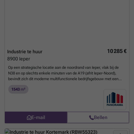
aanwezig.Op de eerste verdieping bevindt zich het woongedeelte,
waar een volledig uitgeruste keuken aansluit op een lichtrijke
leefruimte. De open indeling en het overvloedige daglicht creëren een
aangename woonomgeving midden in de stad. De tweede verdieping
biedt plaats aan een comfortabele badkamer met ligbad, wastafel en
toilet, evenals twee volwaardige kamers. Eén ruimte wordt
momenteel gebruikt als dressing, maar kan zonder moeite opnieuw
als slaapkamer worden ingericht. Vanuit de tweede slaapkamer heeft
u toegang tot een gezellig terras waar u in alle rust van de buitenlucht
10 285 €
Industrie te huur
kunt genieten. Via de nachthal bereikt u bovendien een praktische
8900
Ieper
zolderruimte die extra opslagmogelijkheden biedt.De eigendom
onderging de voorbije jaren een grondige renovatie en bevindt zich
Op een strategische locatie aan de noordrand van Ieper, vlak bij de
daardoor in een verzorgde staat. Het gunstige EPC en het asbestveilig
N38 en op slechts enkele minuten van de A19 (afrit Ieper-Noord),
attest vormen bijkomende troeven voor wie op zoek is naar een
bevindt zich dit moderne multifunctionele bedrijfsgebouw met een
toekomstgerichte investering.Een unieke kans om wonen en werken
totale oppervlakte van 1.543 m². Het pand werd gebouwd in 2020 en
te combineren op een van de beste locaties van Ieper. Plan een
1543
m²
biedt een uitstekende combinatie van zichtbaarheid, bereikbaarheid
bezoek en laat u verrassen door de mogelijkheden die deze eigendom
en functionaliteit voor uiteenlopende commerciële en bedrijfsmatige
te bieden heeft.
Meer weten?
activiteiten.Het magazijn is voorzien van alle nutsvoorzieningen,
verlichting, een lichtstraat en een sectionale poort. Daarnaast is het
gebouw uitgerust met een nachtsluis, brandcentrale, inbraakalarm en
E-mail
Bellen
camerabewaking, wat zorgt voor een veilige en efficiënte
werkomgeving. Dankzij de recente bouw en kwalitatieve afwerking is
het pand onmiddellijk inzetbaar voor diverse doeleinden.Er zijn 22