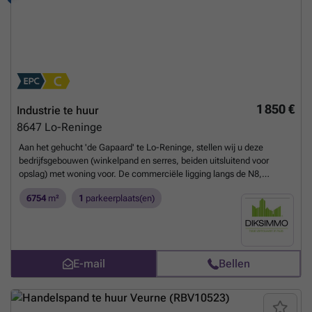
1 850 €
Industrie te huur
8647
Lo-Reninge
Aan het gehucht 'de Gapaard' te Lo-Reninge, stellen wij u deze
bedrijfsgebouwen (winkelpand en serres, beiden uitsluitend voor
opslag) met woning voor. De commerciële ligging langs de N8,
verbindingsweg Veurne-Ieper, maakt de locatie uitermate geschikt
6754
m²
1
parkeerplaats(en)
voor de vestiging van uw onderneming. Belangrijk: Het eigendom
wordt enkel te huur aangeboden als woonst met opslagruimte.
Fysieke uitbating van de winkelruimte (handelshuur) is
uitgesloten.Naast de bedrijfsgebouwen, bestaande uit serres (ca.
1.405 m2), met overdekte opslagruimtes en winkelpand voor opslag
E-mail
Bellen
(1.210 m2), bieden wij u ook een instapklare woning aan (bouwjaar:
1992).De woning, met een bruikbare vloeroppervlakte van 328 m2,
bestaat uit een grote inkomhal met aansluitende gang, traphal en
apart gastentoilet, ruime living met zicht op de aangelegde tuin, grote