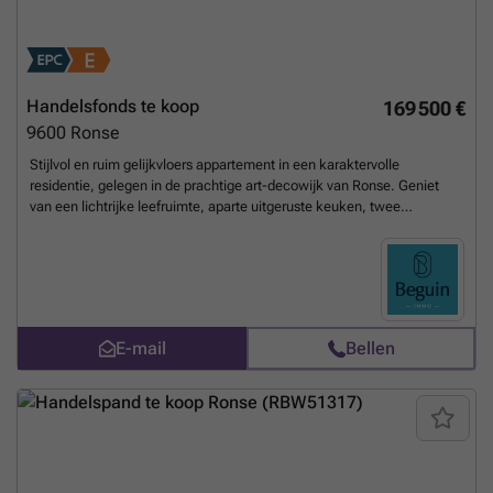
optioneel door de bouwheer worden gerealiseerd, volledig in overleg.
Voor inlichtingen en/of bezoek, bel Stéphanie Eeckhout ###
Meer
weten?
Handelsfonds te koop
169 500 €
9600
Ronse
Stijlvol en ruim gelijkvloers appartement in een karaktervolle
residentie, gelegen in de prachtige art-decowijk van Ronse. Geniet
van een lichtrijke leefruimte, aparte uitgeruste keuken, twee
volwaardige slaapkamers en een badkamer met inloopdouche.
Dankzij de topligging bereikt u vlot het station, het centrum en de
Grote Markt te voet. Vernieuwde raamwerken, privatieve kelder en
vlotte parkeermogelijkheden maken dit appartement extra
aantrekkelijk. Een unieke combinatie van charme, ruimte en
potentieel.
Meer weten?
E-mail
Bellen