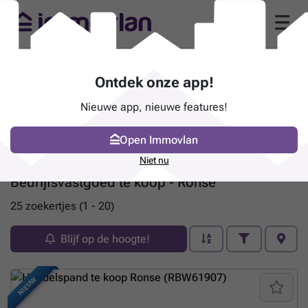
Ontdek onze app!
Nieuwe app, nieuwe features!
Open Immovlan
Niet nu
Bedrijfsvastgoed te koop - Ronse
25 zoekertjes (1 - 20)
Blijf op de hoogte!
NIEUW