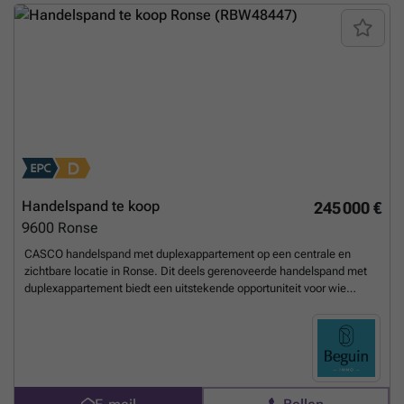
Handelspand te koop
245 000 €
9600
Ronse
CASCO handelspand met duplexappartement op een centrale en
zichtbare locatie in Ronse. Dit deels gerenoveerde handelspand met
duplexappartement biedt een uitstekende opportuniteit voor wie
wonen en ondernemen wil combineren of op zoek is naar een
interessant investeringsproject. Dankzij de centrale ligging geniet het
pand van een uitstekende visibiliteit en bereikbaarheid. Het gebouw is
onderkelderd en beschikt over een gezellig koertje. Reeds uitgevoerde
renovaties omvatten vernieuwde elektriciteit, isolatie en nieuwe
Aluminium en PVC-ramen met dubbele beglazing. De leidingen voor