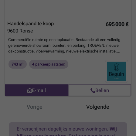
Bezoek na afspraak met IMMO BEGUIN: ###
Meer weten?
Handelspand te koop
695 000 €
9600
Ronse
Commerciële ruimte op een toplocatie. Bestaande uit een volledig
gerenoveerde showroom, burelen, en parking. TROEVEN: nieuwe
dakconstructie, vloerverwarming, nieuwe elektrische installatie.
INDELING: aparte garage, parking, atelier van een 280m2,
burelen/praktijk, keuken, badkamer, handige grote kelder. Op het
743
m²
4
parkeerplaats(en)
verdiep bevinden zich een leefruimte en 2 slaapkamers. ideale
commerciële locatie, nabij alle winkels! Te koop via Immo Beguin,
jouw vastgoedexpert sinds 2009, met kantoren in Ronse, Waregem,
Kortrijk, Deinze, Doornik en Lessines. Meer info via ###
Meer
E-mail
Bellen
weten?
Vorige
Volgende
Er verschijnen dagelijks nieuwe woningen.
Wij